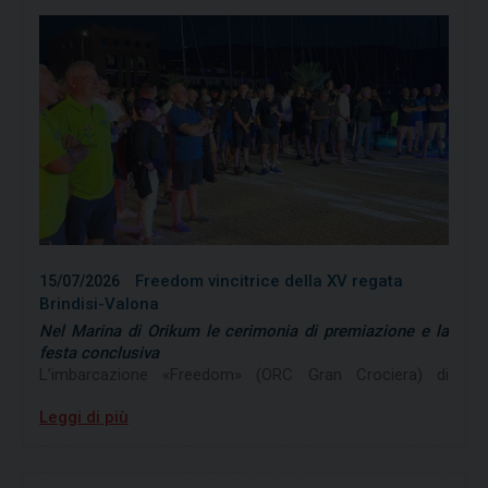
Freedom vincitrice della XV regata
15/07/2026
Brindisi-Valona
Nel Marina di Orikum le cerimonia di premiazione e la
festa conclusiva
L’imbarcazione «Freedom» (ORC Gran Crociera) di
Saverio Ricco della LNI Brindisi ha vinto la XV regata
Leggi di più
Brindisi-Valona, imponendosi nella classifica over all,
ossia in tempo compensato, e conquistando il trofeo
«Mirko Gallone»; il Trofeo dell’Accoglienza, riservato
all‘imbarcazione prima classificata in tempo reale, è