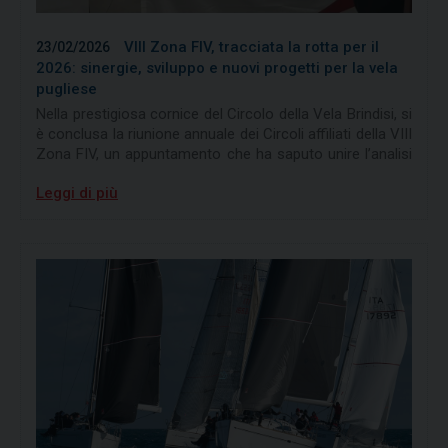
VIII Zona FIV, tracciata la rotta per il
23/02/2026
2026: sinergie, sviluppo e nuovi progetti per la vela
pugliese
Nella prestigiosa cornice del Circolo della Vela Brindisi, si
è conclusa la riunione annuale dei Circoli affiliati della VIII
Zona FIV, un appuntamento che ha saputo unire l’analisi
rigorosa dei risultati passati a una visione ambiziosa per
Leggi di più
il futuro. Non è stato solo un incontro istituzionale, ma
un vero e proprio "briefing di regata" per pianificare una
stagione 2026 all'insegna dell’eccellenza.
I contributi tecnici della mattinata
Prima delle conclusioni istituzionali, si sono succeduti gli
interventi dei relatori sui moduli operativi:
Mario Cucciolla (Segretario): Ha illustrato il
Calendario Regate 2026 e le principali novità
normative federali, fornendo la "mappa"
agonistica della prossima stagione.
Giangi Macchia (Consigliere): Ha
approfondito l'importanza strategica del portale
CONINET, strumento indispensabile per la