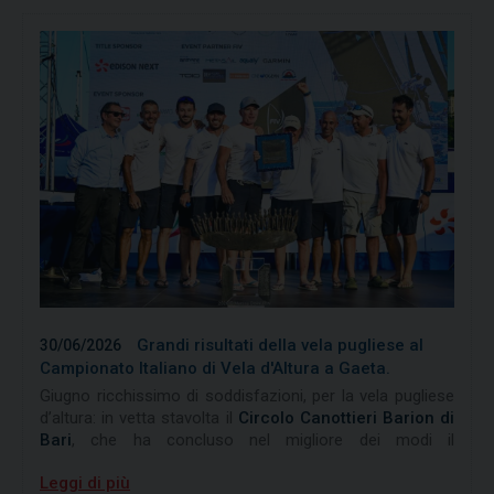
svolgerà presso il Circolo Vela Bari ASD e consentirà ai
dagli sponsor tecnici dell’evento velico organizzato dalla
partecipanti di acquisire le competenze necessarie per
LNI Brindisi in collaborazione con il Marina di Orikum.
l'insegnamento della vela e l'organizzazione delle attività
promozionali federali.
Le iscrizioni sono aperte. Per conoscere requisiti di
accesso, calendario, modalità di iscrizione, costi e
documentazione necessaria, consulta il bando allegato.
Grandi risultati della vela pugliese al
30/06/2026
Campionato Italiano di Vela d'Altura a Gaeta.
Giugno ricchissimo di soddisfazioni, per la vela pugliese
d’altura: in vetta stavolta il
Circolo Canottieri Barion di
Bari
, che ha concluso nel migliore dei modi il
campionato italiano assoluto “
Edison Next 2026
”,
Leggi di più
organizzato nei giorni scorsi dallo “
Yacht Club Gaeta