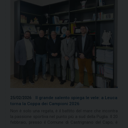
MDZA 1 – Boat Security
dedicato alle basi della sicurezza e alla
gestione dei mezzi di appoggio
MDZA 2 – Sail,
rivolto ad Assistenti Didattici e Aspiranti
Istruttori per una prima formazione
nell’insegnamento della vela
.
La partecipazione con esito positivo costituisce
requisito obbligatorio per l’accesso al corso Istruttori di
Primo Livello FIV.
Il corso è riservato a un minimo di 10 e un massimo di
35 partecipanti.
Le domande di ammissione devono essere presentate
entro il 15 maggio 2026
tramite il
sito:
https://www.formazionefiv.it
compilando il form
online e allegando la documentazione richiesta.
Il grande salento spiega le vele: a Leuca
25/02/2026
torna la Coppa dei Campioni 2026
Tutti i dettagli sui requisiti, sulle modalità di
Non è solo una regata, è il battito del mare che incontra
partecipazione e sul programma sono disponibili nel
la passione sportiva nel punto più a sud della Puglia. Il 20
comunicato allegato.
febbraio, presso il Comune di Castrignano del Capo, è