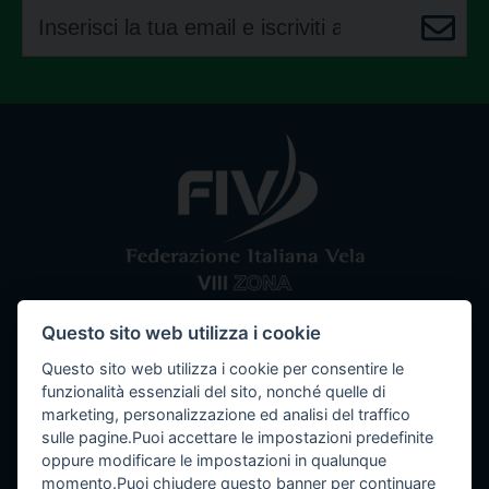
Questo sito web utilizza i cookie
Comitato VIII Zona
Federazione Italiana Vela
Questo sito web utilizza i cookie per consentire le
Tel / Fax: 080 5351067
Email: segreteria@ottavazona.org
PEC:
funzionalità essenziali del sito, nonché quelle di
ottavazona@pec.it
Stadio della Vittoria, 4 Bari (BA) - 70123
marketing, personalizzazione ed analisi del traffico
sulle pagine.Puoi accettare le impostazioni predefinite
C.F. 95003780103
oppure modificare le impostazioni in qualunque
momento.Puoi chiudere questo banner per continuare