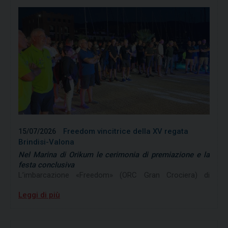
Freedom vincitrice della XV regata
15/07/2026
Brindisi-Valona
Nel Marina di Orikum le cerimonia di premiazione e la
festa conclusiva
L’imbarcazione «Freedom» (ORC Gran Crociera) di
Saverio Ricco della LNI Brindisi ha vinto la XV regata
Leggi di più
Brindisi-Valona, imponendosi nella classifica over all,
ossia in tempo compensato, e conquistando il trofeo
«Mirko Gallone»; il Trofeo dell’Accoglienza, riservato
all‘imbarcazione prima classificata in tempo reale, è