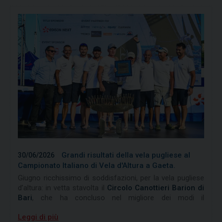
svolgerà presso il Circolo Vela Bari ASD e consentirà ai
dagli sponsor tecnici dell’evento velico organizzato dalla
partecipanti di acquisire le competenze necessarie per
LNI Brindisi in collaborazione con il Marina di Orikum.
l'insegnamento della vela e l'organizzazione delle attività
promozionali federali.
Le iscrizioni sono aperte. Per conoscere requisiti di
accesso, calendario, modalità di iscrizione, costi e
documentazione necessaria, consulta il bando allegato.
Grandi risultati della vela pugliese al
30/06/2026
Campionato Italiano di Vela d'Altura a Gaeta.
Giugno ricchissimo di soddisfazioni, per la vela pugliese
d’altura: in vetta stavolta il
Circolo Canottieri Barion di
Bari
, che ha concluso nel migliore dei modi il
campionato italiano assoluto “
Edison Next 2026
”,
Leggi di più
organizzato nei giorni scorsi dallo “
Yacht Club Gaeta