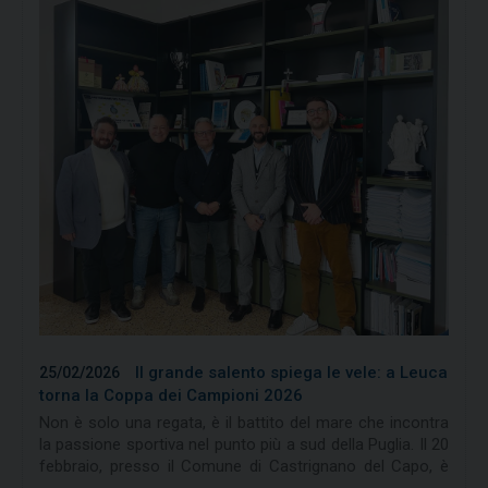
MDZA 1 – Boat Security
dedicato alle basi della sicurezza e alla
gestione dei mezzi di appoggio
MDZA 2 – Sail,
rivolto ad Assistenti Didattici e Aspiranti
Istruttori per una prima formazione
nell’insegnamento della vela
.
La partecipazione con esito positivo costituisce
requisito obbligatorio per l’accesso al corso Istruttori di
Primo Livello FIV.
Il corso è riservato a un minimo di 10 e un massimo di
35 partecipanti.
Le domande di ammissione devono essere presentate
entro il 15 maggio 2026
tramite il
sito:
https://www.formazionefiv.it
compilando il form
online e allegando la documentazione richiesta.
Il grande salento spiega le vele: a Leuca
25/02/2026
torna la Coppa dei Campioni 2026
Tutti i dettagli sui requisiti, sulle modalità di
Non è solo una regata, è il battito del mare che incontra
partecipazione e sul programma sono disponibili nel
la passione sportiva nel punto più a sud della Puglia. Il 20
comunicato allegato.
febbraio, presso il Comune di Castrignano del Capo, è