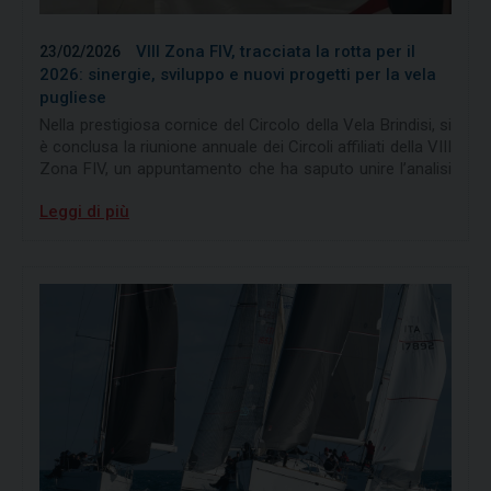
VIII Zona FIV, tracciata la rotta per il
23/02/2026
2026: sinergie, sviluppo e nuovi progetti per la vela
pugliese
Nella prestigiosa cornice del Circolo della Vela Brindisi, si
è conclusa la riunione annuale dei Circoli affiliati della VIII
Zona FIV, un appuntamento che ha saputo unire l’analisi
rigorosa dei risultati passati a una visione ambiziosa per
Leggi di più
il futuro. Non è stato solo un incontro istituzionale, ma
un vero e proprio "briefing di regata" per pianificare una
stagione 2026 all'insegna dell’eccellenza.
I contributi tecnici della mattinata
Prima delle conclusioni istituzionali, si sono succeduti gli
interventi dei relatori sui moduli operativi:
Mario Cucciolla (Segretario): Ha illustrato il
Calendario Regate 2026 e le principali novità
normative federali, fornendo la "mappa"
agonistica della prossima stagione.
Giangi Macchia (Consigliere): Ha
approfondito l'importanza strategica del portale
CONINET, strumento indispensabile per la