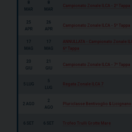
8
8
Campionato Zonale ILCA - 2^ Tappa
MAR
MAR
25
26
Campionato Zonale ILCA - 5^ Tappa
APR
APR
17
17
ANNULLATA - Campionato Zonale IL
MAG
MAG
6^ Tappa
20
21
Campionato Zonale ILCA - 7^ Tappa
GIU
GIU
5
5 LUG
Regata Zonale ILCA 7
LUG
2
2 AGO
Pluriclasse Bentivoglio & Licignano
AGO
6 SET
6 SET
Trofeo Trulli Grotte Mare