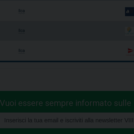
Ilca
Ilca
Ilca
Vuoi essere sempre informato sulle n