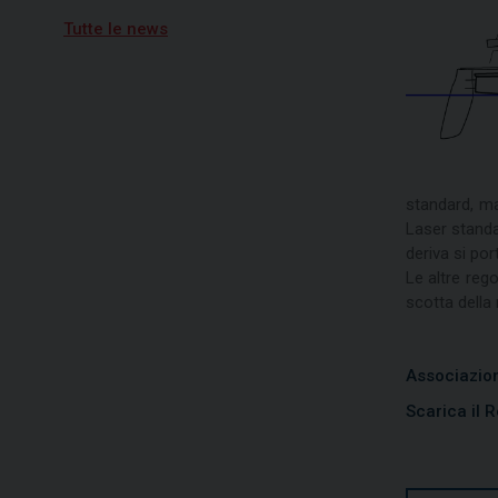
Tutte le news
19/06/2026
Vela, quarta tappa per
Campionato Zonale Optimist
divisione b, primo posto per
Nicolò Portaluri
15/07/2026
Freedom vincitrice della XV
regata Brindisi-Valona
standard, ma
Laser standar
deriva si por
Le altre reg
scotta della 
Associazion
Scarica il