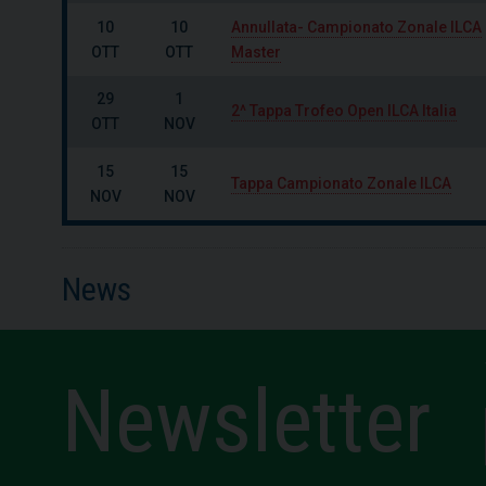
10
10
Annullata- Campionato Zonale ILCA
OTT
OTT
Master
29
1
2^ Tappa Trofeo Open ILCA Italia
OTT
NOV
15
15
Tappa Campionato Zonale ILCA
NOV
NOV
News
Newsletter