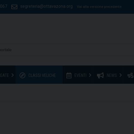
1067
segreteria@ottavazona.org
Vai alla versione precedente
GATE
CLASSI VELICHE
EVENTI
NEWS