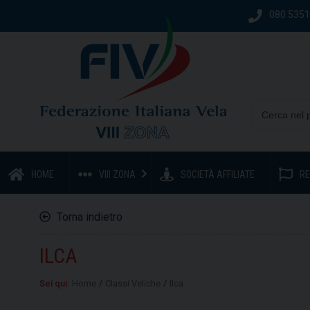
080 535
HOME
VIII ZONA
SOCIETÀ AFFILIATE
RE
Torna indietro
ILCA
Sei qui:
Home
/
Classi Veliche
/
Ilca