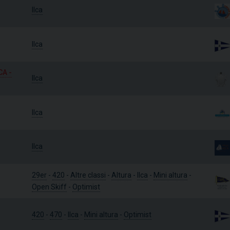
Ilca
Ilca
CA -
Ilca
Ilca
Ilca
29er
-
420
-
Altre classi
-
Altura
-
Ilca
-
Mini altura
-
Open Skiff
-
Optimist
420
-
470
-
Ilca
-
Mini altura
-
Optimist