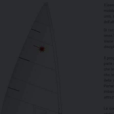
Il las
mobil
uniti
dell’a
Di re
rinvia
Viene
discip
Il pro
parte 
che l
che le
della 
Perta
imbarc
attrez
Le co
state