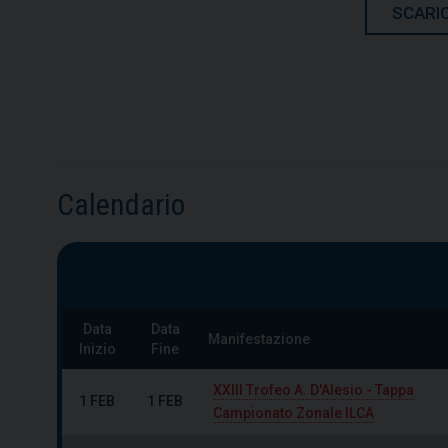
SCARIC
Calendario
Data
Data
Manifestazione
Inizio
Fine
XXIII Trofeo A. D'Alesio - Tappa
1 FEB
1 FEB
Campionato Zonale ILCA