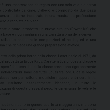
er è una imbarcazione da regata con una sola vela e a deriva
e controllata da cime. L’albero è composto da due pezzi
, senza sartiame, incastrato in una mastra. La preflessione
lbero è regolata dal Vang.
cente è stato introdotto un nuovo circuito (Power Kit) che
 la base e il cunningham in una torretta a prua della deriva.
 utilizzata anche nelle competizioni olimpiche, ed è una
lina che richiede una grande preparazione atletica.
getto della prima barca della classe Laser risale al 1971, da
del progettista Bruce Kirby. Caratteristica di questa classe è
e specifiche tecniche della classe prevedono rigorosamente
 imbarcazioni siano del tutto uguali tra loro. Cioè le regole
classe non permettono modifiche neppure entri certi limiti.
nto risultano assolutamente identiche, in tutte le
azioni di questa classe, il peso, le dimensioni, le vele e le
zature.
mpetizioni sono in genere aperte ai maggiorenni, ma sono
 introdotte altre due classi per attirare i giovani alla