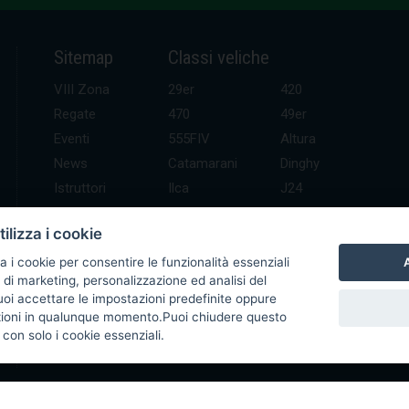
Sitemap
Classi veliche
VIII Zona
29er
420
Regate
470
49er
Eventi
555FIV
Altura
News
Catamarani
Dinghy
Istruttori
Ilca
J24
UDR
Kitefoil
Mini altura
ilizza i cookie
Contatti
Open Skiff
Optimist
Platu 25
SB 20
A
a i cookie per consentire le funzionalità essenziali
 di marketing, personalizzazione ed analisi del
Waszp
Windsurf
Puoi accettare le impostazioni predefinite oppure
zioni in qualunque momento.Puoi chiudere questo
con solo i cookie essenziali.