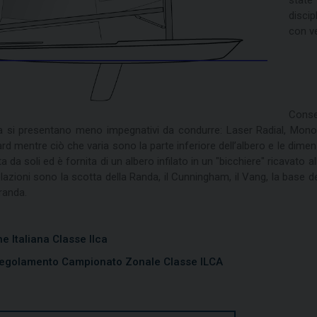
discip
con ve
Conse
 si presentano meno impegnativi da condurre: Laser Radial, Monoti
d mentre ciò che varia sono la parte inferiore dell’albero e le dimen
ta da soli ed è fornita di un albero infilato in un "bicchiere" ricavato 
olazioni sono la scotta della Randa, il Cunningham, il Vang, la base 
randa.
e Italiana Classe Ilca
 Regolamento Campionato Zonale Classe ILCA