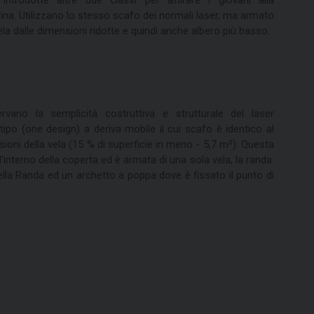
lina. Utilizzano lo stesso scafo dei normali laser, ma armato
la dalle dimensioni ridotte e quindi anche albero più basso.
rvano la semplicità costruttiva e strutturale del laser
po (one design) a deriva mobile il cui scafo è identico al
sioni della vela (15 % di superficie in meno - 5,7 m²). Questa
all’interno della coperta ed è armata di una sola vela, la randa.
della Randa ed un archetto a poppa dove è fissato il punto di