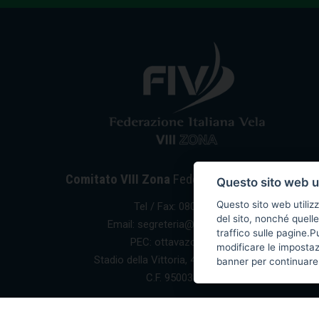
Comitato VIII Zona
Federazione Italiana Vela
Questo sito web ut
Questo sito web utilizz
Tel / Fax: 080 5351067
del sito, nonché quelle
Email: segreteria@ottavazona.org
traffico sulle pagine.
PEC: ottavazona@pec.it
modificare le imposta
Stadio della Vittoria, 4 Bari (BA) - 70123
banner per continuare 
C.F. 95003780103