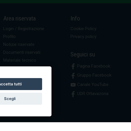
Area riservata
Info
Login / Registrazione
Cookie Policy
Profilo
Privacy policy
Notizie riservate
Documenti riservati
Seguici su
Materiale tecnico
Pagina Facebook
Gruppo Facebook
ccetta tutti
Canale YouTube
UDR Ottavazona
Scegli