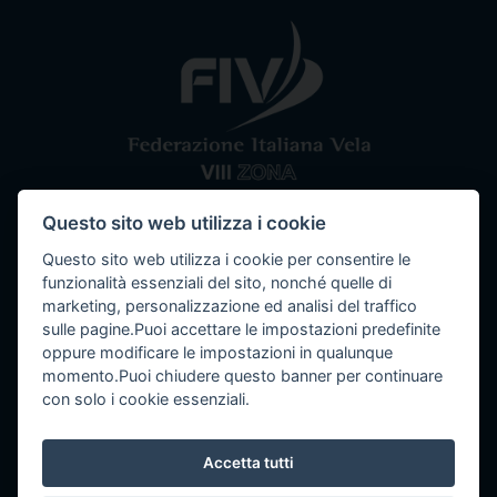
Questo sito web utilizza i cookie
Comitato VIII Zona
Federazione Italiana Vela
Questo sito web utilizza i cookie per consentire le
Tel / Fax: 080 5351067
Email: segreteria@ottavazona.org
PEC:
funzionalità essenziali del sito, nonché quelle di
ottavazona@pec.it
Stadio della Vittoria, 4 Bari (BA) - 70123
marketing, personalizzazione ed analisi del traffico
sulle pagine.Puoi accettare le impostazioni predefinite
C.F. 95003780103
oppure modificare le impostazioni in qualunque
momento.Puoi chiudere questo banner per continuare
con solo i cookie essenziali.
Info
Accetta tutti
Seguici su