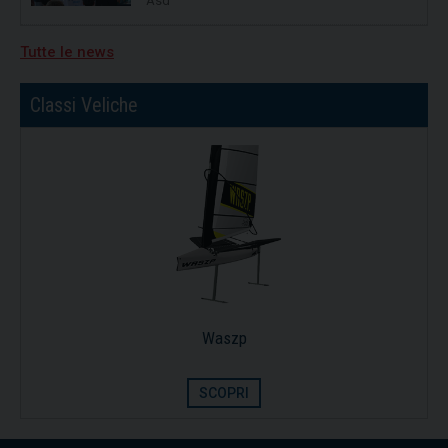
Asd
Tutte le news
19/06/2026
Vela, quarta tappa per Campionato Zonale
Optimist divisione b, primo posto per
Nicolò Portaluri
Classi Veliche
15/07/2026
Freedom vincitrice della XV regata Brindisi-
Valona
Waszp
SCOPRI