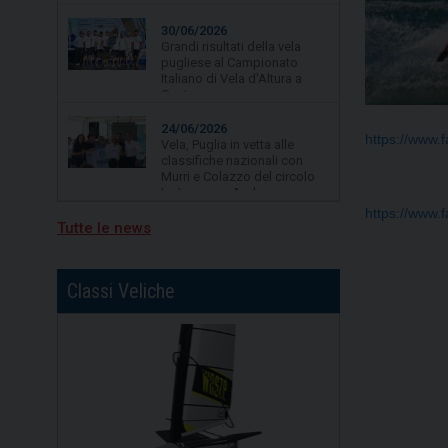
Gaeta.
24/06/2026
Vela, Puglia in vetta alle
classifiche nazionali con
Murri e Colazzo del circolo
La Lampara Asd
https://www.
19/06/2026
Vela, quarta tappa per
Campionato Zonale Optimist
divisione b, primo posto per
Nicolò Portaluri
https://www
Tutte le news
15/07/2026
Freedom vincitrice della XV
regata Brindisi-Valona
Classi Veliche