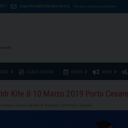
1067
segreteria@ottavazona.org
Vai alla versione precedente
GATE
CLASSI VELICHE
EVENTI
NEWS
Udr Kite 8-10 Marzo 2019 Porto Cesar
/
News
/
Corso Udr Kite 8-10 Marzo 2019 Porto Cesareo