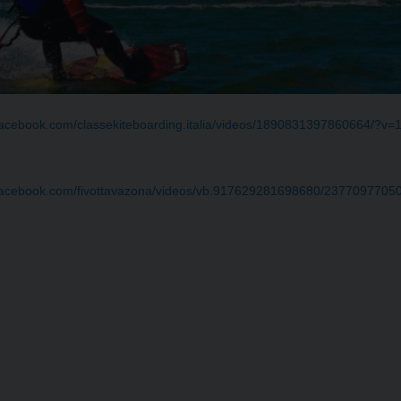
facebook.com/classekiteboarding.italia/videos/1890831397860664/?
.facebook.com/fivottavazona/videos/vb.917629281698680/2377097705