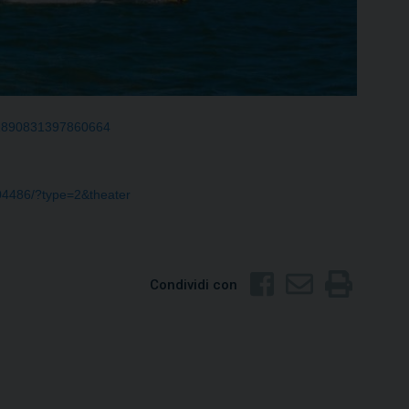
v=1890831397860664
04486/?type=2&theater
Condividi con