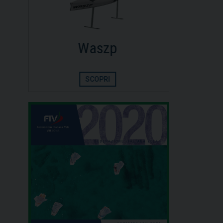
Dinghy
Opt
SCOPRI
S