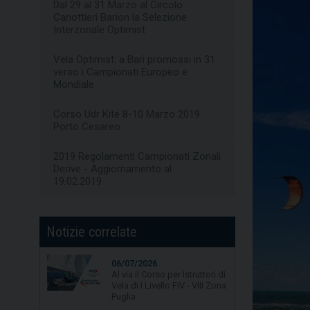
Dal 29 al 31 Marzo al Circolo
Canottieri Barion la Selezione
Interzonale Optimist
Vela Optimist: a Bari promossi in 31
verso i Campionati Europeo e
Mondiale
Corso Udr Kite 8-10 Marzo 2019
Porto Cesareo
2019 Regolamenti Campionati Zonali
Derive - Aggiornamento al
19.02.2019
Notizie correlate
06/07/2026
Al via il Corso per Istruttori di
30/06/2026
Vela di I Livello FIV - VIII Zona
Grandi risultati della vela
Puglia
pugliese al Campionato
Italiano di Vela d'Altura a