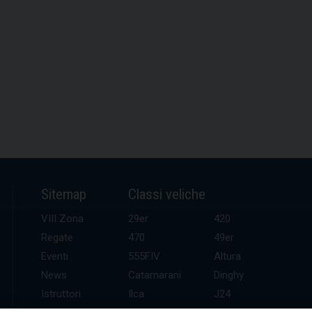
Sitemap
Classi veliche
VIII Zona
29er
420
Regate
470
49er
Eventi
555FIV
Altura
News
Catamarani
Dinghy
Istruttori
Ilca
J24