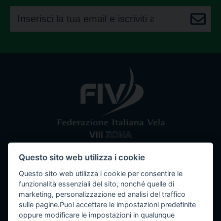
Questo sito web utilizza i cookie
Comitato VIII Zona
Federazione Italiana Vela
Questo sito web utilizza i cookie per consentire le
Tel / Fax: 080 5351067
Email: segreteria@ottavazona.org
PEC:
funzionalità essenziali del sito, nonché quelle di
ottavazona@pec.it
Stadio della Vittoria, 4 Bari (BA) - 70123
marketing, personalizzazione ed analisi del traffico
C.F. 95003780103
sulle pagine.Puoi accettare le impostazioni predefinite
oppure modificare le impostazioni in qualunque