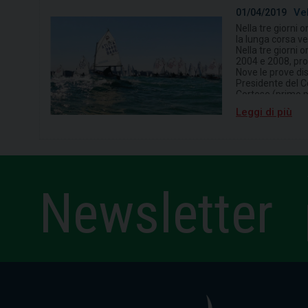
Ve
01/04/2019
Nella tre giorni 
la lunga corsa ve
Nella tre giorni 
2004 e 2008, prove
Nove le prove di
Presidente del Cd
Cortese (primo p
Livoti di Nic Cat
Leggi di più
Quaranta (prima f
Albanese di Cc R.
E al di là del ris
curiosi: «Al mom
capacità di fare 
poter gareggiare 
A supportare l'o
Newsletter
Colaianni & Partn