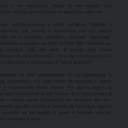
timist è un monoscafo dotato di una singola vela,
mente utilizzato per l’introduzione alla pratica della vela.
segno dell’imbarcazione è molto semplice; l’Optimist è
zialmente una scatola in vetroresina con una mastra
rzata per il sostegno dell’albero chiamata "panchetta".
ariamente progettato nel 1947 da Clark Mills, l’Optimist per
a struttura viola una serie di principî della buona
tazione di una barca a vela - il suo aspetto pittoresco le è
 in particolare, il soprannome di "vasca da bagno".
nostante ha delle caratteristiche di maneggevolezza in
ra sorprendenti, e il livello medio dei regatanti in questa
e è notoriamente molto elevato. Per queste ragioni, la
or parte delle scuole di vela dispone di un certo numero di
st, e utilizza queste imbarcazioni per introdurre alla vela i
ovani.la vela dell optimist e formata da 4 principali angoli e
 piccoche va dall angolo di penna al bozzello utile per
e e/o lascare il picco.