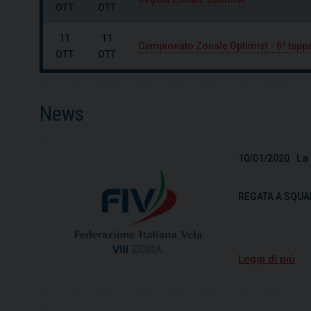
OTT
OTT
11
11
Campionato Zonale Optimist - 6^ tapp
OTT
OTT
News
La
10/01/2020
REGATA A SQUA
Leggi di più