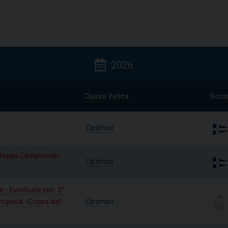
2026
Classe Velica
Soci
Optimist
^ Tappa Campionato
Optimist
 - Eventuale rec. 2^
rimavela -Coppa del
Optimist