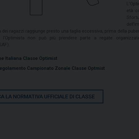
L’Opti
età c
Sfor
dell
dei ragazzi raggiunge presto una taglia eccessiva, prima della pubertà
, l’Optimista non può più prendere parte a regate organizzate 
SAF).
e Italiana Classe Optimist
 Regolamento Campionato Zonale Classe Optmist
A LA NORMATIVA UFFICIALE DI CLASSE