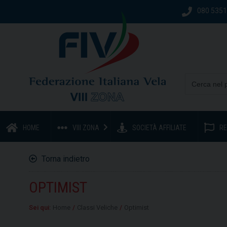
080 535
HOME
VIII ZONA
SOCIETÀ AFFILIATE
RE
Torna indietro
OPTIMIST
Sei qui:
Home
/
Classi Veliche
/
Optimist