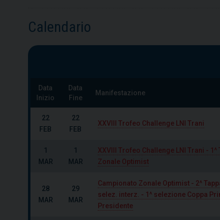
Calendario
Data
Data
Manifestazione
Inizio
Fine
22
22
XXVIII Trofeo Challenge LNI Trani
FEB
FEB
1
1
XXVIII Trofeo Challenge LNI Trani - 1
MAR
MAR
Zonale Optimist
Campionato Zonale Optimist - 2^ Tappa
28
29
selez. interz. - 1^ selezione Coppa P
MAR
MAR
Presidente