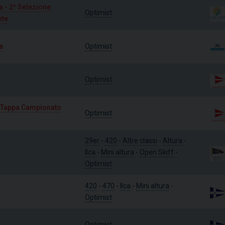
a - 2^ Selezione
Optimist
nte
a
Optimist
Optimist
- Tappa Campionato
Optimist
29er
-
420
-
Altre classi
-
Altura
-
Ilca
-
Mini altura
-
Open Skiff
-
Optimist
420
-
470
-
Ilca
-
Mini altura
-
Optimist
Optimist