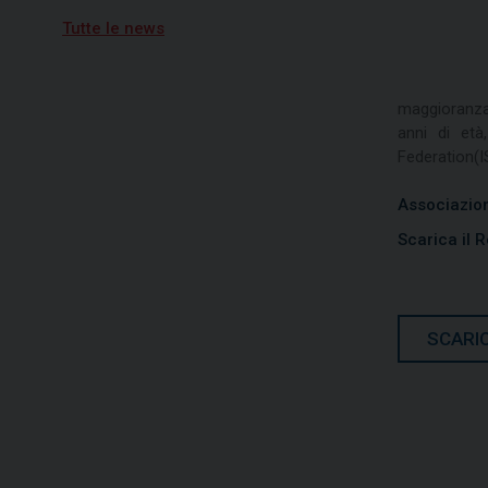
Vela, quarta tappa per
Campionato Zonale Optimist
Tutte le news
divisione b, primo posto per
Nicolò Portaluri
15/07/2026
maggioranza 
Freedom vincitrice della XV
regata Brindisi-Valona
anni di età
Federation(I
Associazion
Scarica il
SCARIC