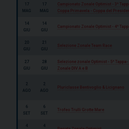
17
17
Campionato Zonale Optimist - 3^ Tapp
MAG
MAG
Coppa Primavela - Coppa del Preside
14
14
Campionato Zonale Optimist - 4^ Tapp
GIU
GIU
20
21
Selezione Zonale Team Race
GIU
GIU
27
28
Selezione zonale Optimist - 5^ Tappa
GIU
GIU
Zonale DIV A e B
2
2
Pluriclasse Bentivoglio & Licignano
AGO
AGO
6
6
Trofeo Trulli Grotte Mare
SET
SET
4
4
Regata Zonale Optimist