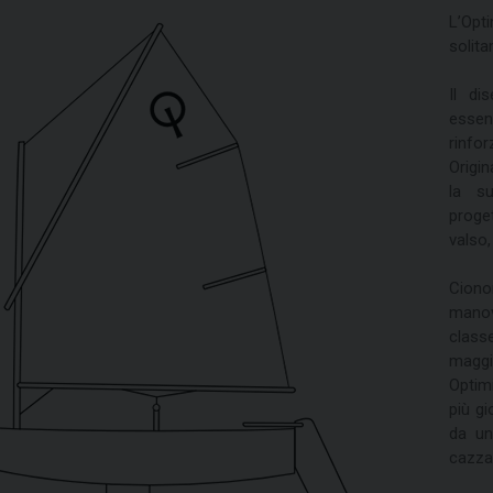
L’Op
solita
Il di
essen
rinfo
Origin
la su
proget
valso,
Ciono
manov
class
maggi
Optimi
più gi
da un
cazzar