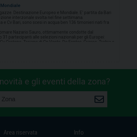
e Mondiale
ragazze. Destinazione Europeo e Mondiale. E' partita da Bari
lezione interzonale svolta nel fine settimana.
na e Cv Bari, sono scesi in acqua ben 136 timonieri nati fra
ungomare Nazario Sauro, ottimamente condotte dal
1 partecipanti alle selezioni nazionali per gli Europei:
Cv Crotone, Troiano di Cn Vasto, De Fontes, Grasso, Trobia e
Bisogni, Fabbrini, Caracciolo e Maione di Lni Napoli,
 di Rycc Savoia, Vitolo di Cc Irno, Niciforo di Cn Augusta,
iazzatosi 56esimo a dispetto dei soli 12 anni di età.
 per il riscontro positivo di addetti ai lavori e semplici
ela del circolo – il Canottieri Barion c'è sempre. La
 di servizio di soci e volontari ha consentito ai timonieri di
n un bellissimo ricordo di Bari e della Puglia».
ovità e gli eventi della zona?
s, Medicom, Apulia Food Restaurant, La Lucente, Scotti,
tivo Mare.
Area riservata
Info