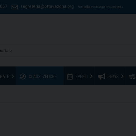
1067
segreteria@ottavazona.org
Vai alla versione precedente
GATE
CLASSI VELICHE
EVENTI
NEWS