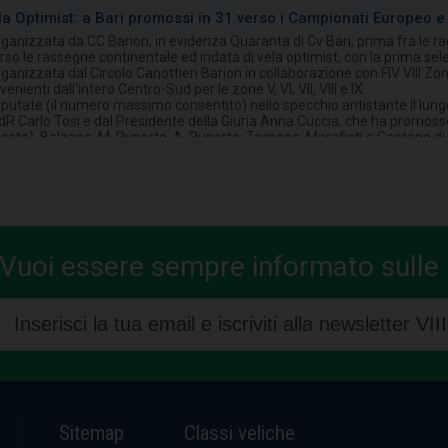
la Optimist: a Bari promossi in 31 verso i Campionati Europeo 
organizzata da CC Barion, in evidenza Quaranta di Cv Bari, prima fra le 
rso le rassegne continentale ed iridata di vela optimist, con la prima se
organizzata dal Circolo Canottieri Barion in collaborazione con FIV VIII Zo
nienti dall'intero Centro-Sud per le zone V, VI, VII, VIII e IX.
sputate (il numero massimo consentito) nello specchio antistante il l
R Carlo Tosi e dal Presidente della Giuria Anna Cuccia, che ha promosso 3
osto), Balzano, M. Ruperto, A. Ruperto, Taccone, Marafioti e Gaetano di 
ania, M. Adorni, S. Adorni, Incarbona, Genna e Torre di Canottieri Marsala, 
ra le ragazze), Amodio, Porcelli e Goffredo di Cv Bari, Ceccano e Paliotto
 Lauria, Liardo di Cn Gela. Primo classificato per il CC Barion, Romani, p
ultato agonistico, al circolo barese di molo San Nicola resta la soddisfazione
ento del bisogno – osserva Nicola de Gemmis, responsabile dalla sezione v
squadra fra le sezioni è stato davvero un valore aggiunto. Il grande spirito
al meglio delle proprie possibilità. E di tornare a casa, ne siamo sicuri, co
Vuoi essere sempre informato sulle n
rganizzazione del circolo presieduto da Ruggero Verroca, i partner Helio
ers, Global Security Service e F.lli Costantino e lo sponsor tecnico Obiet
Sitemap
Classi veliche