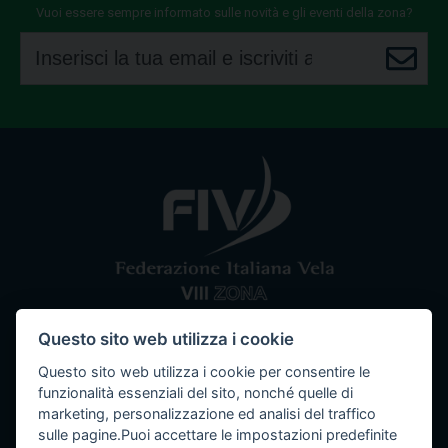
Vuoi essere sempre informato sulle novità e gli eventi della zona?
Questo sito web utilizza i cookie
Comitato VIII Zona
Federazione Italiana Vela
Questo sito web utilizza i cookie per consentire le
Tel / Fax: 080 5351067
Email: segreteria@ottavazona.org
PEC:
funzionalità essenziali del sito, nonché quelle di
ottavazona@pec.it
Stadio della Vittoria, 4 Bari (BA) - 70123
marketing, personalizzazione ed analisi del traffico
C.F. 95003780103
sulle pagine.Puoi accettare le impostazioni predefinite