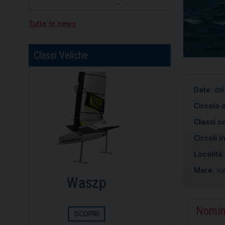
divisione b, primo posto per
Nicolò Portaluri
Tutte le news
15/07/2026
Freedom vincitrice della XV
regata Brindisi-Valona
Classi Veliche
Date:
dal
Circolo 
Classi co
Circoli i
Località
Mare:
Io
Dinghy
Opt
Nomin
SCOPRI
S