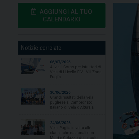
AGGIUNGI AL TUO
CALENDARIO
Notizie correlate
06/07/2026
30/06/2026
Al via il Corso per Istruttori di
Grandi risultati della vela
Vela di I Livello FIV - VIII Zona
pugliese al Campionato
Puglia
Italiano di Vela d'Altura a
Gaeta.
24/06/2026
Vela, Puglia in vetta alle
classifiche nazionali con
Murri e Colazzo del circolo
La Lampara Asd
19/06/2026
Vela, quarta tappa per
Campionato Zonale Optimist