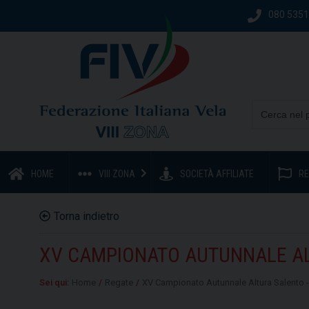
080 535
HOME
VIII ZONA
SOCIETÀ AFFILIATE
RE
Torna indietro
XV CAMPIONATO AUTUNNALE ALT
Sei qui:
Home
/
Regate
/
XV Campionato Autunnale Altura Salento -