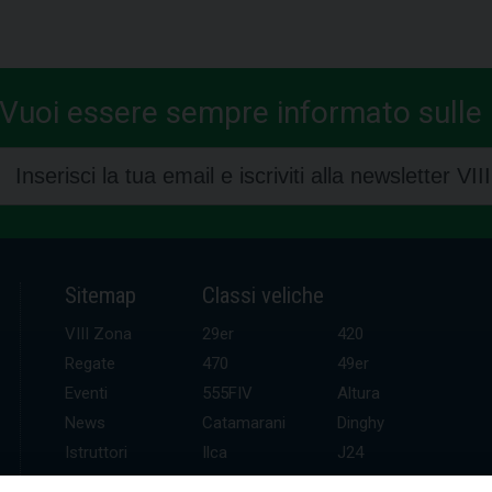
Vuoi essere sempre informato sulle n
Sitemap
Classi veliche
VIII Zona
29er
420
Regate
470
49er
Eventi
555FIV
Altura
News
Catamarani
Dinghy
Istruttori
Ilca
J24
UDR
Kitefoil
Mini altura