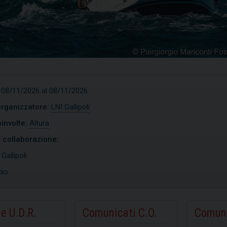
 08/11/2026 al 08/11/2026
organizzatore:
LNI Gallipoli
involte:
Altura
n collaborazione:
:
Gallipoli
nio
imist
Open Skiff
e U.D.R.
Comunicati C.O.
Comuni
COPRI
SCOPRI