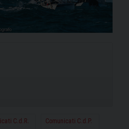
Ilca
420
cati C.d.R.
Comunicati C.d.P.
SCOPRI
SCOPRI