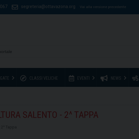
1067
segreteria@ottavazona.org
Vai alla versione precedente
GATE
CLASSI VELICHE
EVENTI
NEWS
URA SALENTO - 2^ TAPPA
 2^ Tappa