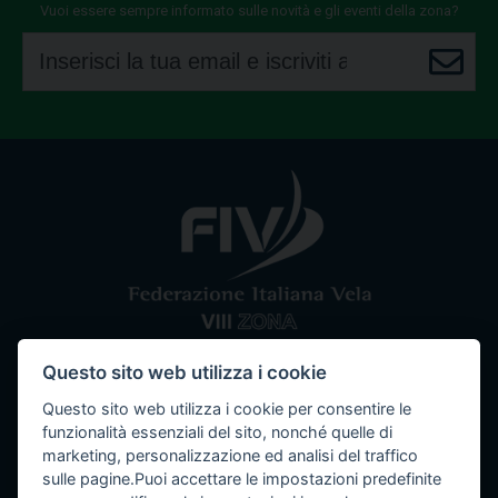
Vuoi essere sempre informato sulle novità e gli eventi della zona?
Questo sito web utilizza i cookie
Comitato VIII Zona
Federazione Italiana Vela
Questo sito web utilizza i cookie per consentire le
Tel / Fax: 080 5351067
Email: segreteria@ottavazona.org
PEC:
funzionalità essenziali del sito, nonché quelle di
ottavazona@pec.it
Stadio della Vittoria, 4 Bari (BA) - 70123
marketing, personalizzazione ed analisi del traffico
sulle pagine.Puoi accettare le impostazioni predefinite
C.F. 95003780103