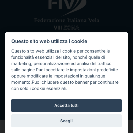
Questo sito web utilizza i cookie
Comitato VIII Zona
Federazione Italiana Vela
Questo sito web utilizza i cookie per consentire le
Tel / Fax: 080 5351067
Email: segreteria@ottavazona.org
PEC:
funzionalità essenziali del sito, nonché quelle di
ottavazona@pec.it
Stadio della Vittoria, 4 Bari (BA) - 70123
marketing, personalizzazione ed analisi del traffico
C.F. 95003780103
sulle pagine.Puoi accettare le impostazioni predefinite
oppure modificare le impostazioni in qualunque
momento.Puoi chiudere questo banner per continuare
con solo i cookie essenziali.
Info
Accetta tutti
Seguici su
Scegli
ottavazona.org
2021 copyright Tutti i diritti riservati
Powered by Intempra