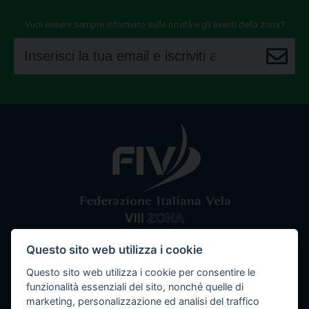
Vuoi essere sempre informato sulle novità e gli eventi della zona?
Questo sito web utilizza i cookie
Comitato VIII Zona
Federazione Italiana Vela
Questo sito web utilizza i cookie per consentire le
Tel / Fax: 080 5351067
Email: segreteria@ottavazona.org
PEC:
funzionalità essenziali del sito, nonché quelle di
ottavazona@pec.it
Stadio della Vittoria, 4 Bari (BA) - 70123
marketing, personalizzazione ed analisi del traffico