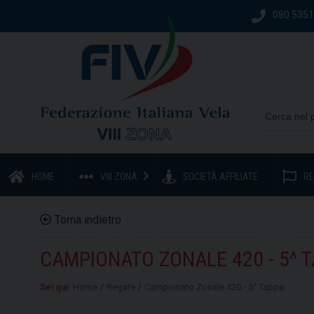
080 535
HOME
VIII ZONA
SOCIETÀ AFFILIATE
RE
Torna indietro
CAMPIONATO ZONALE 420 - 5^ 
Sei qui:
Home
/
Regate
/
Campionato Zonale 420 - 5^ Tappa