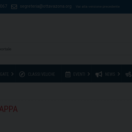
1067
segreteria@ottavazona.org
Vai alla versione precedente
GATE
CLASSI VELICHE
EVENTI
NEWS
TAPPA