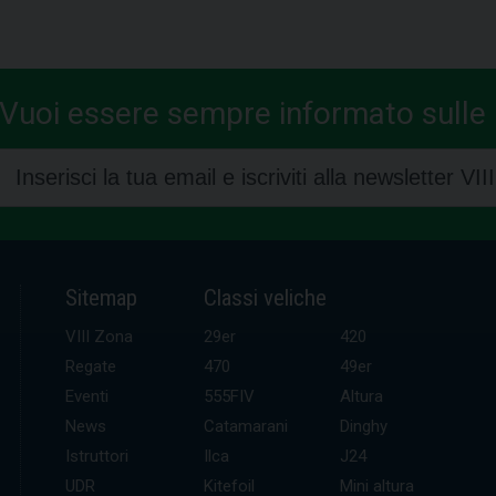
Vuoi essere sempre informato sulle n
Sitemap
Classi veliche
VIII Zona
29er
420
Regate
470
49er
Eventi
555FIV
Altura
News
Catamarani
Dinghy
Istruttori
Ilca
J24
UDR
Kitefoil
Mini altura