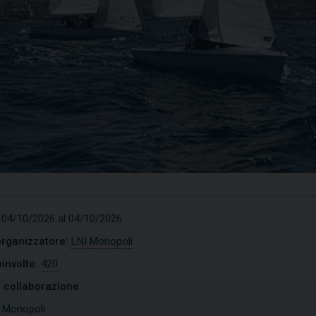
 04/10/2026 al 04/10/2026
organizzatore:
LNI Monopoli
imist
Open Skiff
involte:
420
n collaborazione:
COPRI
SCOPRI
:
Monopoli