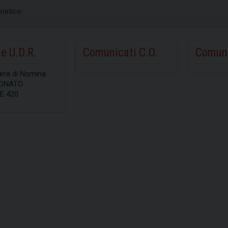
riatico
e U.D.R.
Comunicati C.O.
Comuni
tera di Nomina
ONATO
E 420