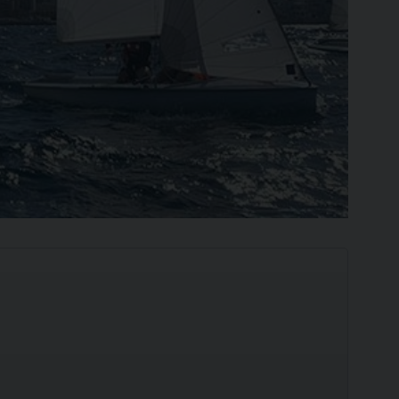
Ilca
420
SCOPRI
SCOPRI