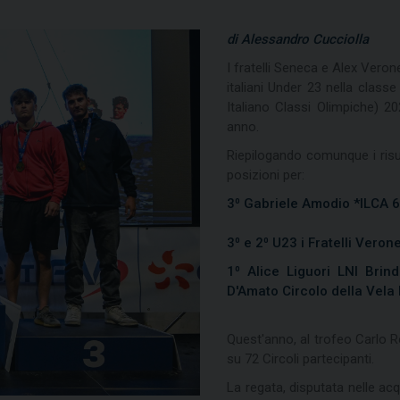
di Alessandro Cucciolla
I fratelli Seneca e Alex Veron
italiani Under 23 nella class
Italiano Classi Olimpiche) 20
anno.
Riepilogando comunque i risu
posizioni per:
3⁰ Gabriele Amodio *ILCA 6
3⁰ e 2⁰ U23 i Fratelli Veron
1⁰ Alice Liguori LNI Bri
D'Amato Circolo della Vela
Quest'anno, al trofeo Carlo Rol
su 72 Circoli partecipanti.
La regata, disputata nelle acq