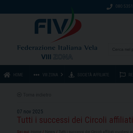
080 535
HOME
VIII ZONA
SOCIETÀ AFFILIATE
RE
Torna indietro
07 nov 2025
Tutti i successi dei Circoli affili
Sei qui:
Home
/
News
/
Tutti i successi dei Circoli affiliati pugliesi 