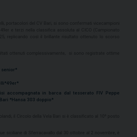
elli, portacolori del CV Bari, si sono confermati vicecampioni
e 49er e terzi nella classifica assoluta al CICO (Campionato
25, replicando così il brillante risultato ottenuto lo scorso
ltati ottenuti complessivamente, si sono registrate ottime
 senior*
elli*49er*
ndisi accompagnata in barca dal tesserato FIV Peppe
 Bari *Hansa 303 doppio*
andi, il Circolo della Vela Bari si è classificato al 10⁰ posto
ue siciliane di Sferracavallo dal 30 ottobre al 2 novembre, è