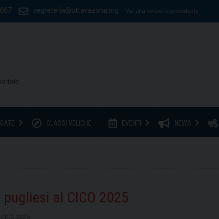
1067
segreteria@ottavazona.org
Vai alla versione precedente
GATE
CLASSI VELICHE
EVENTI
NEWS
ati pugliesi al CICO 2025
al CICO 2025