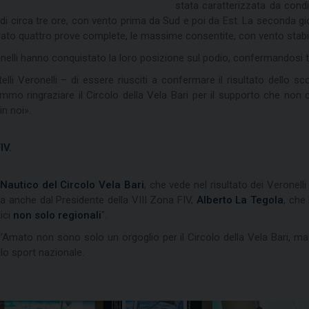
stata caratterizzata da condi
i circa tre ore, con vento prima da Sud e poi da Est. La seconda giorn
ato quattro prove complete, le massime consentite, con vento stabile tr
eronelli hanno conquistato la loro posizione sul podio, confermandosi tra
 Veronelli – di essere riusciti a confermare il risultato dello sc
mo ringraziare il Circolo della Vela Bari per il supporto che non c
n noi».
IV.
 Nautico del Circolo Vela Bari
, che vede nel risultato dei Veronel
riva anche dal Presidente della VIII Zona FIV,
Alberto La Tegola
, che
tici
non solo regionali
".
e D’Amato non sono solo un orgoglio per il Circolo della Vela Bari, m
llo sport nazionale.