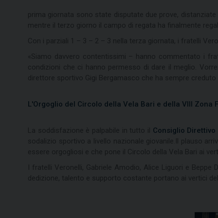
prima giornata sono state disputate due prove, distanziate d
mentre il terzo giorno il campo di regata ha finalmente regal
Con i parziali 1 – 3 – 2 – 3 nella terza giornata, i fratelli V
«Siamo davvero contentissimi – hanno commentato i fratelli
condizioni che ci hanno permesso di dare il meglio. Vorrem
direttore sportivo Gigi Bergamasco che ha sempre creduto i
L'Orgoglio del Circolo della Vela Bari e della VIII Zona F
La soddisfazione è palpabile in tutto il
Consiglio Direttivo
sodalizio sportivo a livello nazionale giovanile.Il plauso ar
essere orgogliosi e che pone il Circolo della Vela Bari ai ver
I fratelli Veronelli, Gabriele Amodio, Alice Liguori e Bepp
dedizione, talento e supporto costante portano ai vertici de