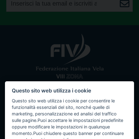
Questo sito web utilizza i cookie
Comitato VIII Zona
Federazione Italiana Vela
Questo sito web utilizza i cookie per consentire le
Tel / Fax: 080 5351067
Email: segreteria@ottavazona.org
PEC:
funzionalità essenziali del sito, nonché quelle di
ottavazona@pec.it
Stadio della Vittoria, 4 Bari (BA) - 70123
marketing, personalizzazione ed analisi del traffico
C.F. 95003780103
sulle pagine.Puoi accettare le impostazioni predefinite
oppure modificare le impostazioni in qualunque
momento.Puoi chiudere questo banner per continuare