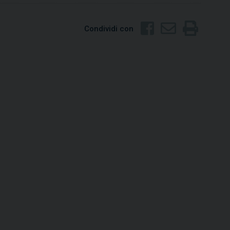
Condividi con
Ilca
42
SCOPRI
SCOPR