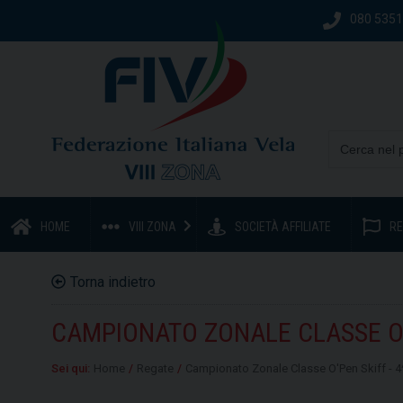
080 535
HOME
VIII ZONA
SOCIETÀ AFFILIATE
RE
Torna indietro
CAMPIONATO ZONALE CLASSE O'P
Sei qui:
Home
/
Regate
/
Campionato Zonale Classe O'Pen Skiff - 4