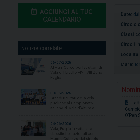
AGGIUNGI AL TUO
Date:
dal
CALENDARIO
Circolo 
Classi co
Circoli i
Notizie correlate
Località
06/07/2026
Mare:
Io
Al via il Corso per Istruttori di
Vela di I Livello FIV - VIII Zona
Puglia
Nomin
30/06/2026
Grandi risultati della vela
Lett
pugliese al Campionato
Italiano di Vela d'Altura a
Campio
Gaeta.
O'Pen S
24/06/2026
Vela, Puglia in vetta alle
classifiche nazionali con
Murri e Colazzo del circolo