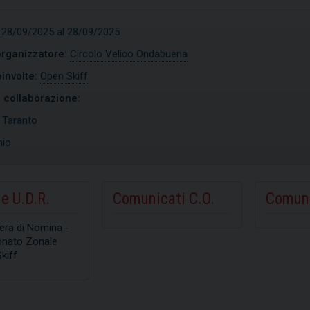
 28/09/2025 al 28/09/2025
organizzatore:
Circolo Velico Ondabuena
involte:
Open Skiff
n collaborazione:
:
Taranto
nio
e U.D.R.
Comunicati C.O.
Comuni
era di Nomina -
nato Zonale
kiff