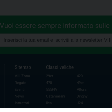
Vuoi essere sempre informato sulle n
Sitemap
Classi veliche
VIII Zona
29er
420
Regate
470
49er
Eventi
555FIV
Altura
News
Catamarani
Dinghy
Istruttori
Ilca
J24
UDR
Kitefoil
Mini altura