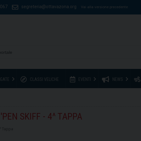
1067
segreteria@ottavazona.org
Vai alla versione precedente
GATE
CLASSI VELICHE
EVENTI
NEWS
EN SKIFF - 4^ TAPPA
^ Tappa