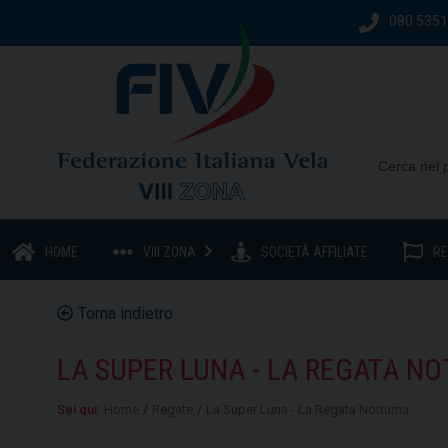
080 535
HOME
VIII ZONA
SOCIETÀ AFFILIATE
RE
Torna indietro
LA SUPER LUNA - LA REGATA N
Sei qui:
Home
/
Regate
/
La Super Luna - La Regata Notturna