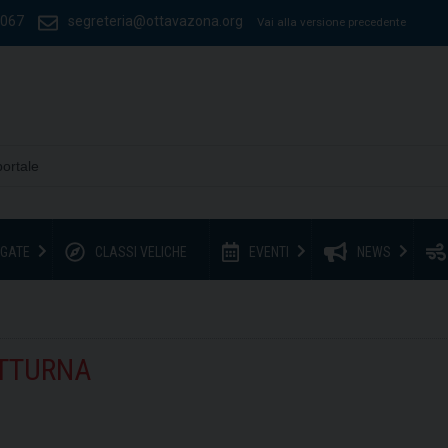
1067
segreteria@ottavazona.org
Vai alla versione precedente
GATE
CLASSI VELICHE
EVENTI
NEWS
OTTURNA