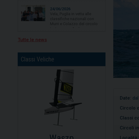
Murri e Colazzo del circolo
La Lampara Asd
19/06/2026
Vela, quarta tappa per
Campionato Zonale Optimist
divisione b, primo posto per
Nicolò Portaluri
Tutte le news
15/07/2026
Freedom vincitrice della XV
regata Brindisi-Valona
Classi Veliche
Date:
dal
Circolo 
Classi co
Circoli i
Dinghy
O
Località