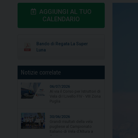
AGGIUNGI AL TUO
CALENDARIO
Bando di Regata La Super
Luna
Notizie correlate
06/07/2026
Al via il Corso per Istruttori di
Vela di I Livello FIV - VIII Zona
30/06/2026
Puglia
Grandi risultati della vela
pugliese al Campionato
Italiano di Vela d'Altura a
Gaeta.
24/06/2026
Vela, Puglia in vetta alle
classifiche nazionali con