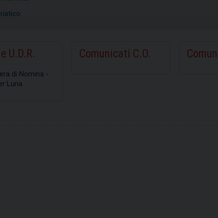
riatico
SCOPRI
SCOPRI
e U.D.R.
Comunicati C.O.
Comuni
era di Nomina -
er Luna