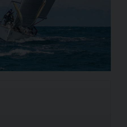
Ilca
420