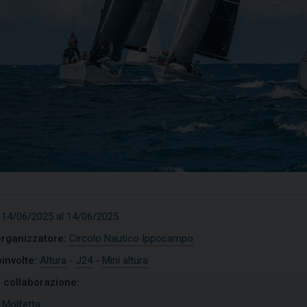
 14/06/2025 al 14/06/2025
organizzatore:
Circolo Nautico Ippocampo
involte:
Altura
-
J24
-
Mini altura
n collaborazione:
ptimist
Open Skiff
:
Molfetta