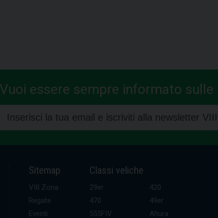
Vuoi essere sempre informato sulle n
Sitemap
Classi veliche
VIII Zona
29er
420
Regate
470
49er
Eventi
555FIV
Altura