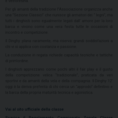
e vetroresina.
Per gli amanti della tradizione l’’Associazione organizza anche
una ”Sezione Classici” che riunisce gli armatori dei “ legni”, ma
tutti i dinghisti sono egualmente legati dall’ amore per la loro
barca e vivono come una vera festa tutte le occasioni di
incontro e competizione.
Il Dinghy plana raramente, ma riserva grandi soddisfazioni a
chi vi si applica con costanza e passione.
La conduzione in regata richiede capacità tecniche e tattiche
di prim’ordine.
I dinghisti apprezzano come pochi altri il fair play e il gusto
della competizione velica “tradizionale”, praticata da veri
sportivi e da amanti della vela e della compagnia. Il Dinghy 12’
oggi è la deriva preferita di chi cerca un “approdo” definitivo e
la barca della propria maturità tecnica e agonistica.
Vai al sito ufficiale della classe
Scarica il Regolamento Campionato Zonale Classe