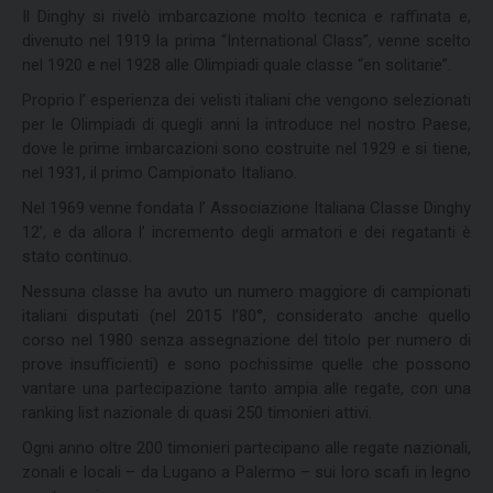
Il Dinghy si rivelò imbarcazione molto tecnica e raffinata e,
divenuto nel 1919 la prima “International Class”, venne scelto
nel 1920 e nel 1928 alle Olimpiadi quale classe “en solitarie”.
Proprio l’ esperienza dei velisti italiani che vengono selezionati
per le Olimpiadi di quegli anni la introduce nel nostro Paese,
dove le prime imbarcazioni sono costruite nel 1929 e si tiene,
nel 1931, il primo Campionato Italiano.
Nel 1969 venne fondata l’ Associazione Italiana Classe Dinghy
12’, e da allora l’ incremento degli armatori e dei regatanti è
stato continuo.
Nessuna classe ha avuto un numero maggiore di campionati
italiani disputati (nel 2015 l’80°, considerato anche quello
corso nel 1980 senza assegnazione del titolo per numero di
prove insufficienti) e sono pochissime quelle che possono
vantare una partecipazione tanto ampia alle regate, con una
ranking list nazionale di quasi 250 timonieri attivi.
Ogni anno oltre 200 timonieri partecipano alle regate nazionali,
zonali e locali – da Lugano a Palermo – sui loro scafi in legno