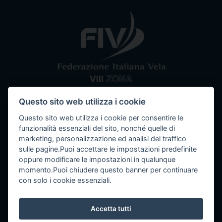
Questo sito web utilizza i cookie
Comitato VIII Zona
Federazione Italiana Vela
Questo sito web utilizza i cookie per consentire le
Tel / Fax: 080 5351067
Email: segreteria@ottavazona.org
PEC:
funzionalità essenziali del sito, nonché quelle di
ottavazona@pec.it
Stadio della Vittoria, 4 Bari (BA) - 70123
marketing, personalizzazione ed analisi del traffico
sulle pagine.Puoi accettare le impostazioni predefinite
C.F. 95003780103
oppure modificare le impostazioni in qualunque
momento.Puoi chiudere questo banner per continuare
con solo i cookie essenziali.
Info
Accetta tutti
Seguici su