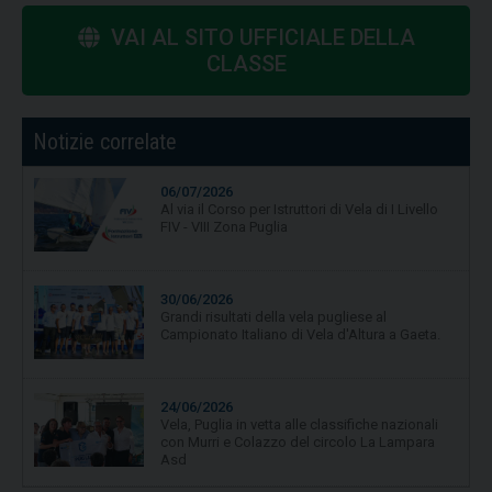
VAI AL SITO UFFICIALE DELLA
CLASSE
Notizie correlate
06/07/2026
30/06/2026
Al via il Corso per Istruttori di Vela di I Livello
Grandi risultati della vela pugliese al
FIV - VIII Zona Puglia
Campionato Italiano di Vela d'Altura a Gaeta.
24/06/2026
Vela, Puglia in vetta alle classifiche nazionali
con Murri e Colazzo del circolo La Lampara
Asd
19/06/2026
Vela, quarta tappa per Campionato Zonale
Optimist divisione b, primo posto per
Nicolò Portaluri