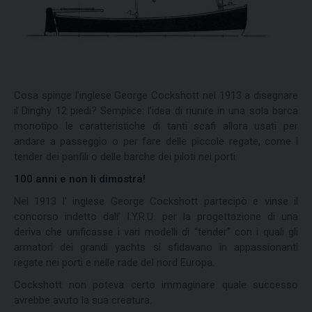
Cosa spinge l’inglese George Cockshott nel 1913 a disegnare
il Dinghy 12 piedi? Semplice: l’idea di riunire in una sola barca
monotipo le caratteristiche di tanti scafi allora usati per
andare a passeggio o per fare delle piccole regate, come i
tender dei panfili o delle barche dei piloti nei porti.
100 anni e non li dimostra!
Nel 1913 l’ inglese George Cockshott partecipò e vinse il
concorso indetto dall’ I.Y.R.U. per la progettazione di una
deriva che unificasse i vari modelli di “tender” con i quali gli
armatori dei grandi yachts si sfidavano in appassionanti
regate nei porti e nelle rade del nord Europa.
Cockshott non poteva certo immaginare quale successo
avrebbe avuto la sua creatura.