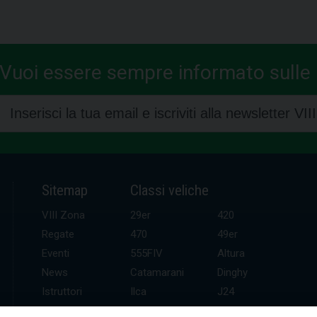
Vuoi essere sempre informato sulle n
Sitemap
Classi veliche
VIII Zona
29er
420
Regate
470
49er
Eventi
555FIV
Altura
News
Catamarani
Dinghy
Istruttori
Ilca
J24
UDR
Kitefoil
Mini altura