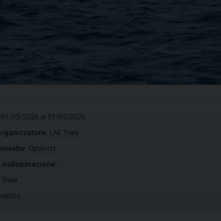
 01/03/2026 al 01/03/2026
organizzatore:
LNI Trani
involte:
Optimist
n collaborazione:
imist
Open Skiff
:
Trani
riatico
COPRI
SCOPRI