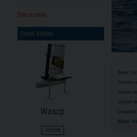
divisione b, primo posto per
Nicolò Portaluri
Tutte le news
15/07/2026
Freedom vincitrice della XV
regata Brindisi-Valona
Classi Veliche
Date:
dal
Circolo 
Classi co
Circoli i
Dinghy
Opt
Località
Mare:
Ad
SCOPRI
S