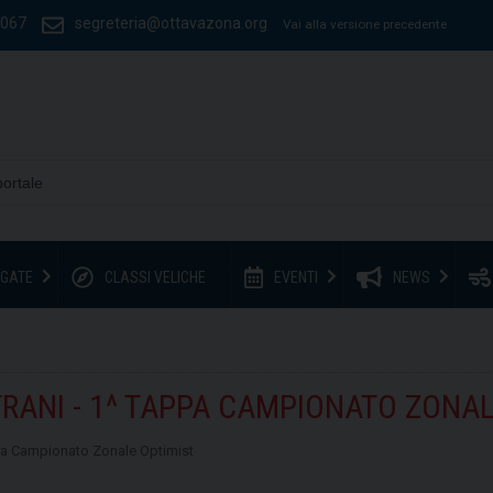
1067
segreteria@ottavazona.org
Vai alla versione precedente
GATE
CLASSI VELICHE
EVENTI
NEWS
TRANI - 1^ TAPPA CAMPIONATO ZONA
ppa Campionato Zonale Optimist