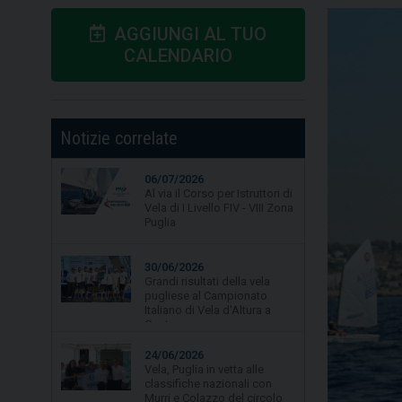
AGGIUNGI AL TUO
CALENDARIO
Notizie correlate
06/07/2026
30/06/2026
Al via il Corso per Istruttori di
Grandi risultati della vela
Vela di I Livello FIV - VIII Zona
pugliese al Campionato
Puglia
Italiano di Vela d'Altura a
Gaeta.
24/06/2026
Vela, Puglia in vetta alle
classifiche nazionali con
Murri e Colazzo del circolo
La Lampara Asd
19/06/2026
Vela, quarta tappa per
Campionato Zonale Optimist