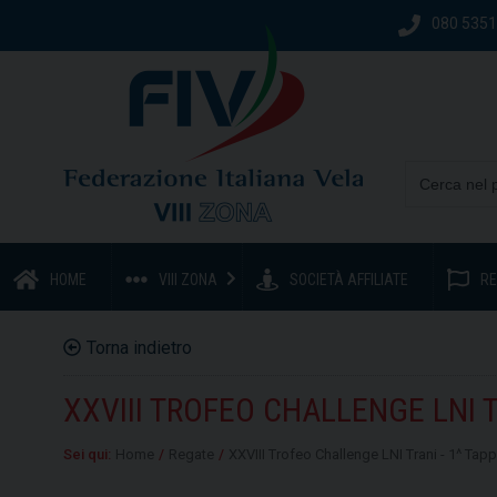
080 535
HOME
VIII ZONA
SOCIETÀ AFFILIATE
RE
Torna indietro
XXVIII TROFEO CHALLENGE LNI 
Sei qui:
Home
/
Regate
/
XXVIII Trofeo Challenge LNI Trani - 1^ Ta