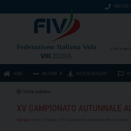
080 535
HOME
VIII ZONA
SOCIETÀ AFFILIATE
RE
Torna indietro
XV CAMPIONATO AUTUNNALE ALT
Sei qui:
Home
/
Regate
/
XV Campionato Autunnale Altura Salento -