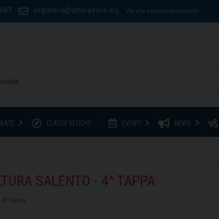
1067
segreteria@ottavazona.org
Vai alla versione precedente
GATE
CLASSI VELICHE
EVENTI
NEWS
URA SALENTO - 4^ TAPPA
 4^ Tappa