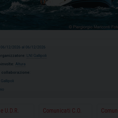
 06/12/2026 al 06/12/2026
organizzatore:
LNI Gallipoli
involte:
Altura
n collaborazione:
:
Gallipoli
nio
imist
Open Skiff
e U.D.R.
Comunicati C.O.
Comuni
COPRI
SCOPRI