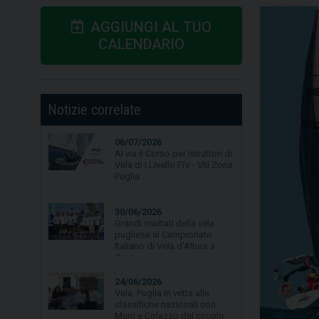
AGGIUNGI AL TUO
CALENDARIO
Notizie correlate
06/07/2026
30/06/2026
Al via il Corso per Istruttori di
Grandi risultati della vela
Vela di I Livello FIV - VIII Zona
pugliese al Campionato
Puglia
Italiano di Vela d'Altura a
Gaeta.
24/06/2026
Vela, Puglia in vetta alle
classifiche nazionali con
Murri e Colazzo del circolo
La Lampara Asd
19/06/2026
Vela, quarta tappa per
Campionato Zonale Optimist