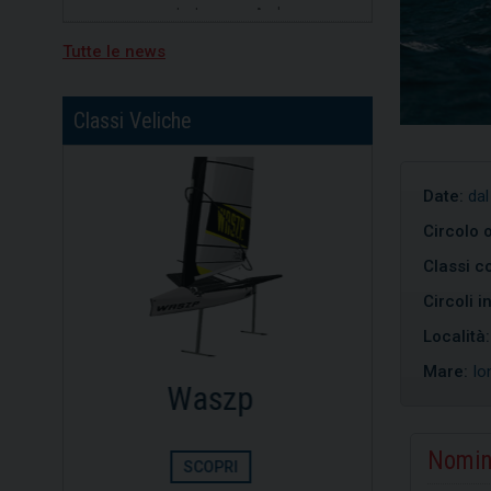
divisione b, primo posto per
Nicolò Portaluri
Tutte le news
15/07/2026
Freedom vincitrice della XV
regata Brindisi-Valona
Classi Veliche
Date:
dal
Circolo 
Classi co
Circoli i
Località
Mare:
Io
Dinghy
Opt
Nomin
SCOPRI
S