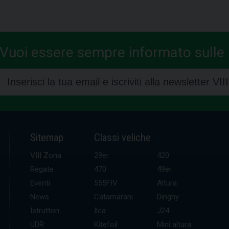
Vuoi essere sempre informato sulle n
Sitemap
Classi veliche
VIII Zona
29er
420
Regate
470
49er
Eventi
555FIV
Altura
News
Catamarani
Dinghy
Istruttori
Ilca
J24
UDR
Kitefoil
Mini altura