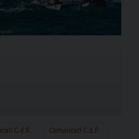
Ilca
420
cati C.d.R.
Comunicati C.d.P.
SCOPRI
SCOPRI