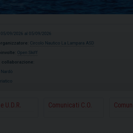
 05/09/2026 al 05/09/2026
organizzatore:
Circolo Nautico La Lampara ASD
involte:
Open Skiff
n collaborazione:
:
Nardò
riatico
e U.D.R.
Comunicati C.O.
Comuni
imist
Open Skiff
COPRI
SCOPRI