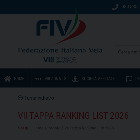
080 535
HOME
VIII ZONA
SOCIETÀ AFFILIATE
RE
Torna indietro
VII TAPPA RANKING LIST 2026
Sei qui:
Home
/
Regate
/
VII Tappa Ranking List 2026