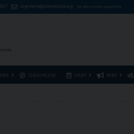
1067
segreteria@ottavazona.org
Vai alla versione precedente
GATE
CLASSI VELICHE
EVENTI
NEWS