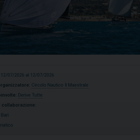
 12/07/2026 al 12/07/2026
organizzatore:
Circolo Nautico Il Maestrale
involte:
Derive Tutte
n collaborazione:
ptimist
Open Skiff
:
Bari
riatico
SCOPRI
SCOPRI