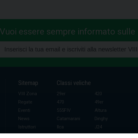
Vuoi essere sempre informato sulle n
Sitemap
Classi veliche
VIII Zona
29er
420
Regate
470
49er
Eventi
555FIV
Altura
News
Catamarani
Dinghy
Istruttori
Ilca
J24
UDR
Kitefoil
Mini altura