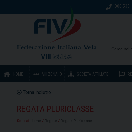
080 535
HOME
VIII ZONA
SOCIETÀ AFFILIATE
RE
Torna indietro
REGATA PLURICLASSE
Sei qui:
Home
/
Regate
/
Regata Pluriclasse