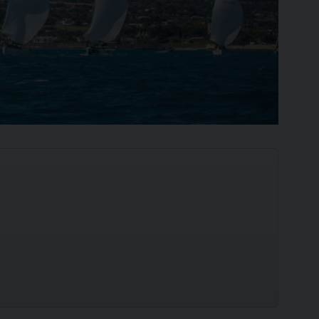
Ilca
420
SCOPRI
SCOPRI