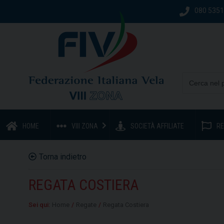
080 535
HOME
VIII ZONA
SOCIETÀ AFFILIATE
RE
Torna indietro
REGATA COSTIERA
Sei qui:
Home
/
Regate
/
Regata Costiera