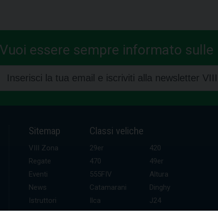
Vuoi essere sempre informato sulle n
Sitemap
Classi veliche
VIII Zona
29er
420
Regate
470
49er
Eventi
555FIV
Altura
News
Catamarani
Dinghy
Istruttori
Ilca
J24
UDR
Kitefoil
Mini altura