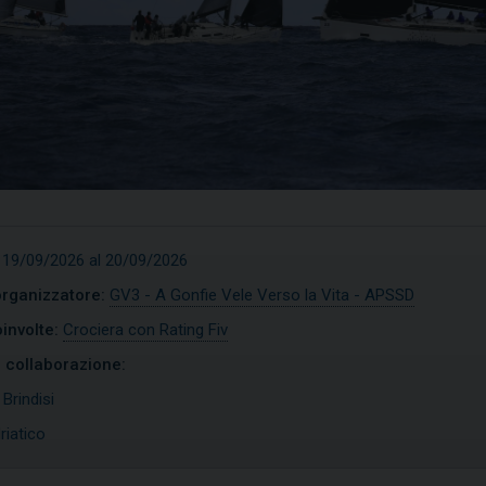
 19/09/2026 al 20/09/2026
organizzatore:
GV3 - A Gonfie Vele Verso la Vita - APSSD
involte:
Crociera con Rating Fiv
n collaborazione:
imist
Open Skiff
:
Brindisi
riatico
COPRI
SCOPRI