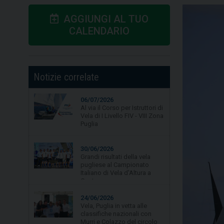
AGGIUNGI AL TUO
CALENDARIO
Notizie correlate
06/07/2026
30/06/2026
Al via il Corso per Istruttori di
Grandi risultati della vela
Vela di I Livello FIV - VIII Zona
pugliese al Campionato
Puglia
Italiano di Vela d'Altura a
Gaeta.
24/06/2026
Vela, Puglia in vetta alle
classifiche nazionali con
Murri e Colazzo del circolo
La Lampara Asd
19/06/2026
Vela, quarta tappa per
Campionato Zonale Optimist