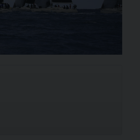
Ilca
420
SCOPRI
SCOPRI