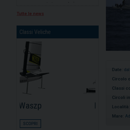
divisione b, primo posto per
Nicolò Portaluri
Tutte le news
15/07/2026
Freedom vincitrice della XV
regata Brindisi-Valona
Classi Veliche
Date:
dal
Circolo 
Classi co
Circoli i
Dinghy
Opt
Località
Mare:
Ad
SCOPRI
S