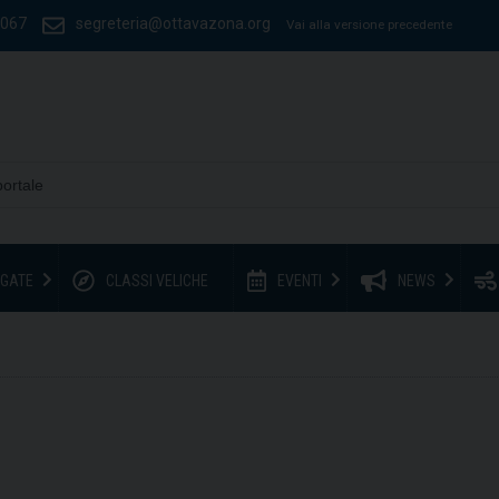
1067
segreteria@ottavazona.org
Vai alla versione precedente
GATE
CLASSI VELICHE
EVENTI
NEWS