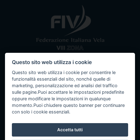
Questo sito web utilizza i cookie
Comitato VIII Zona
Federazione Italiana Vela
Questo sito web utilizza i cookie per consentire le
Tel / Fax: 080 5351067
Email: segreteria@ottavazona.org
PEC:
funzionalità essenziali del sito, nonché quelle di
ottavazona@pec.it
Stadio della Vittoria, 4 Bari (BA) - 70123
marketing, personalizzazione ed analisi del traffico
C.F. 95003780103
sulle pagine.Puoi accettare le impostazioni predefinite
oppure modificare le impostazioni in qualunque
momento.Puoi chiudere questo banner per continuare
con solo i cookie essenziali.
Info
Accetta tutti
Seguici su