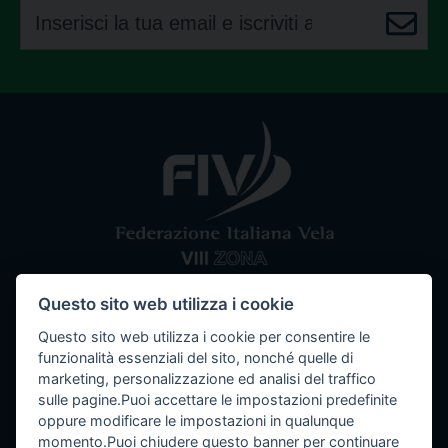
Questo sito web utilizza i cookie
Comitato VIII Zona
Federazione Italiana Vela
Questo sito web utilizza i cookie per consentire le
Tel / Fax: 080 5351067
Email: segreteria@ottavazona.org
PEC:
funzionalità essenziali del sito, nonché quelle di
ottavazona@pec.it
Stadio della Vittoria, 4 Bari (BA) - 70123
marketing, personalizzazione ed analisi del traffico
C.F. 95003780103
sulle pagine.Puoi accettare le impostazioni predefinite
oppure modificare le impostazioni in qualunque
momento.Puoi chiudere questo banner per continuare