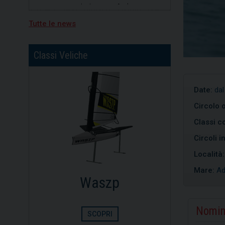
19/06/2026
Vela, quarta tappa per
Tutte le news
Campionato Zonale Optimist
divisione b, primo posto per
Nicolò Portaluri
Classi Veliche
15/07/2026
Freedom vincitrice della XV
regata Brindisi-Valona
Date:
dal
Circolo 
Classi co
Circoli i
Località
Mare:
Ad
Dinghy
Op
Nomin
SCOPRI