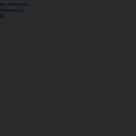
era di Nomina -
inialtura LE
NE