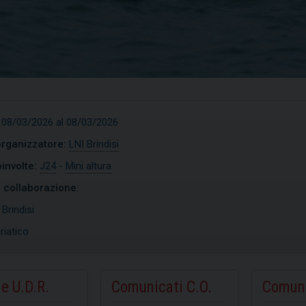
 08/03/2026 al 08/03/2026
organizzatore:
LNI Brindisi
involte:
J24
-
Mini altura
n collaborazione:
:
Brindisi
riatico
timist
Open Skiff
e U.D.R.
Comunicati C.O.
Comuni
SCOPRI
SCOPRI