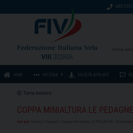
080 535
HOME
VIII ZONA
SOCIETÀ AFFILIATE
RE
Torna indietro
COPPA MINIALTURA LE PEDAGNE
Sei qui:
Home
/
Regate
/
Coppa Minialtura LE PEDAGNE - Eventuale