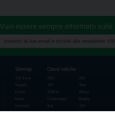
Vuoi essere sempre informato sulle n
Sitemap
Classi veliche
VIII Zona
29er
420
Regate
470
49er
Eventi
555FIV
Altura
News
Catamarani
Dinghy
Istruttori
Ilca
J24
UDR
Kitefoil
Mini altura