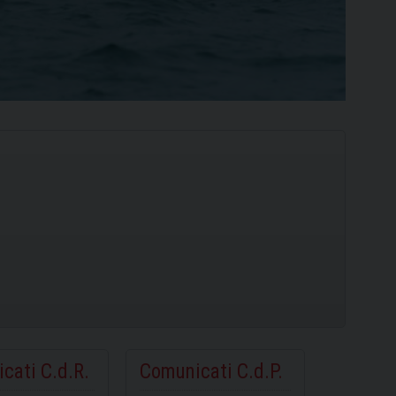
Ilca
420
cati C.d.R.
Comunicati C.d.P.
SCOPRI
SCOPRI