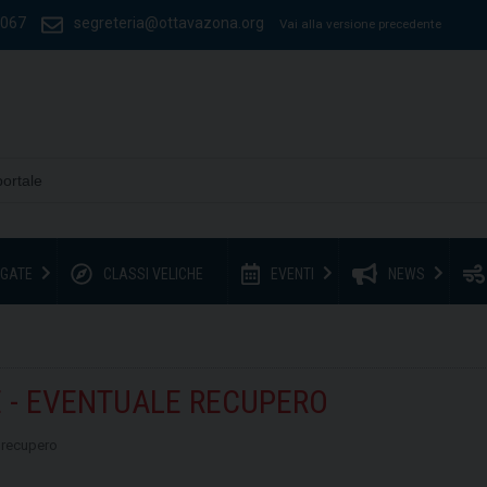
1067
segreteria@ottavazona.org
Vai alla versione precedente
GATE
CLASSI VELICHE
EVENTI
NEWS
 - EVENTUALE RECUPERO
 recupero