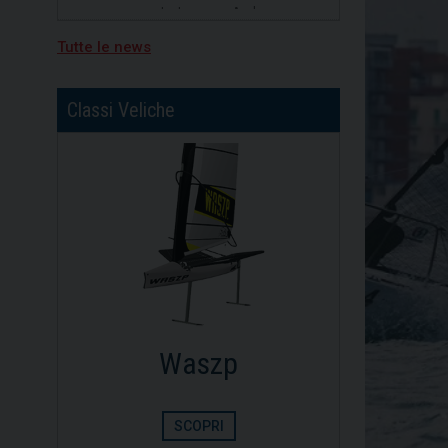
divisione b, primo posto per
Nicolò Portaluri
Tutte le news
15/07/2026
Freedom vincitrice della XV
regata Brindisi-Valona
Classi Veliche
Dinghy
Opt
SCOPRI
S