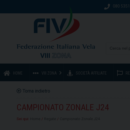
080 535
HOME
VIII ZONA
SOCIETÀ AFFILIATE
RE
Torna indietro
CAMPIONATO ZONALE J24
Sei qui:
Home
/
Regate
/
Campionato Zonale J24