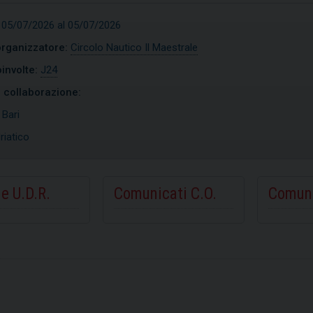
 05/07/2026 al 05/07/2026
organizzatore:
Circolo Nautico Il Maestrale
involte:
J24
n collaborazione:
:
Bari
riatico
e U.D.R.
Comunicati C.O.
Comuni