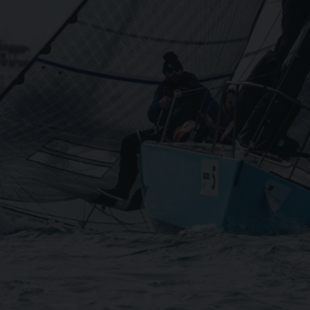
imist
Open Skiff
COPRI
SCOPRI