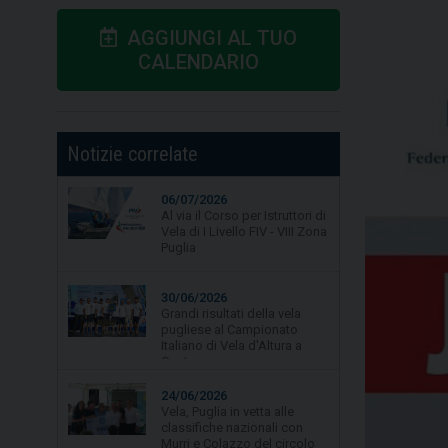
AGGIUNGI AL TUO
CALENDARIO
Notizie correlate
06/07/2026
Al via il Corso per Istruttori di
30/06/2026
Vela di I Livello FIV - VIII Zona
Grandi risultati della vela
Puglia
pugliese al Campionato
Italiano di Vela d'Altura a
Gaeta.
24/06/2026
Vela, Puglia in vetta alle
classifiche nazionali con
Murri e Colazzo del circolo
La Lampara Asd
19/06/2026
Vela, quarta tappa per
Campionato Zonale Optimist