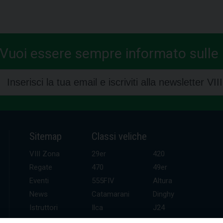
Vuoi essere sempre informato sulle n
Sitemap
Classi veliche
VIII Zona
29er
420
Regate
470
49er
Eventi
555FIV
Altura
News
Catamarani
Dinghy
Istruttori
Ilca
J24
UDR
Kitefoil
Mini altura