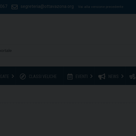
1067
segreteria@ottavazona.org
Vai alla versione precedente
GATE
CLASSI VELICHE
EVENTI
NEWS