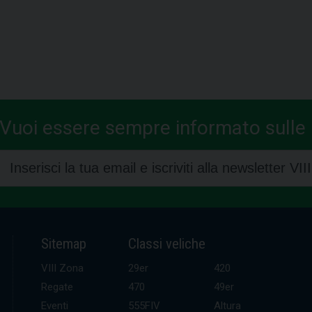
Vuoi essere sempre informato sulle n
Sitemap
Classi veliche
VIII Zona
29er
420
Regate
470
49er
Eventi
555FIV
Altura