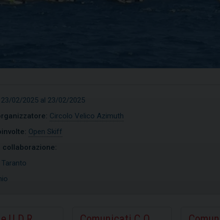
 23/02/2025 al 23/02/2025
organizzatore:
Circolo Velico Azimuth
involte:
Open Skiff
n collaborazione:
:
Taranto
nio
timist
Open Skiff
e U.D.R.
Comunicati C.O.
Comuni