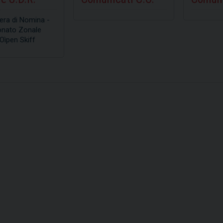
era di Nomina -
COPRI
SCOPRI
nato Zonale
Oìpen Skiff