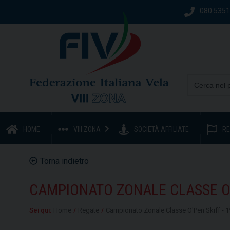
080 535
HOME
VIII ZONA
SOCIETÀ AFFILIATE
RE
Torna indietro
CAMPIONATO ZONALE CLASSE O'P
Sei qui:
Home
/
Regate
/
Campionato Zonale Classe O'Pen Skiff - 1