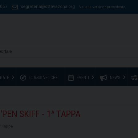
1067
segreteria@ottavazona.org
Vai alla versione precedente
GATE
CLASSI VELICHE
EVENTI
NEWS
EN SKIFF - 1^ TAPPA
^ Tappa