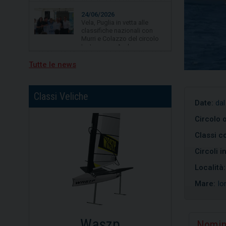
classifiche nazionali con
Murri e Colazzo del circolo
La Lampara Asd
19/06/2026
Vela, quarta tappa per
Campionato Zonale Optimist
divisione b, primo posto per
Tutte le news
Nicolò Portaluri
15/07/2026
Classi Veliche
Freedom vincitrice della XV
Date:
dal
regata Brindisi-Valona
Circolo 
Classi co
Circoli i
Località
Mare:
Io
Dinghy
Op
Nomin