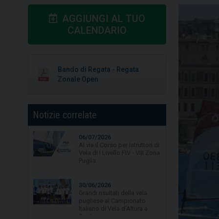
AGGIUNGI AL TUO
CALENDARIO
Bando di Regata - Regata
Zonale Open
Notizie correlate
06/07/2026
Al via il Corso per Istruttori di
Vela di I Livello FIV - VIII Zona
Puglia
30/06/2026
Grandi risultati della vela
pugliese al Campionato
Italiano di Vela d'Altura a
Gaeta.
24/06/2026
Vela, Puglia in vetta alle