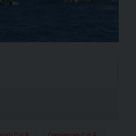
Ilca
420
cati C.d.R.
Comunicati C.d.P.