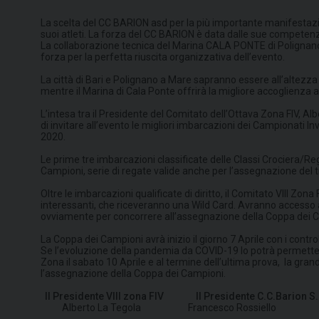
La scelta del CC BARION asd per la più importante manifestazion
suoi atleti. La forza del CC BARION è data dalle sue competenz
La collaborazione tecnica del Marina CALA PONTE di Polignano a M
forza per la perfetta riuscita organizzativa dell’evento.
La città di Bari e Polignano a Mare sapranno essere all’altezz
mentre il Marina di Cala Ponte offrirà la migliore accoglienza a
L’intesa tra il Presidente del Comitato dell’Ottava Zona FIV, 
di invitare all’evento le migliori imbarcazioni dei Campionati Inve
2020.
Le prime tre imbarcazioni classificate delle Classi Crociera/Reg
Campioni, serie di regate valide anche per l’assegnazione del 
Oltre le imbarcazioni qualificate di diritto, il Comitato VIII Zon
interessanti, che riceveranno una Wild Card. Avranno accesso al
ovviamente per concorrere all’assegnazione della Coppa dei 
La Coppa dei Campioni avrà inizio il giorno 7 Aprile con i contro
Se l’evoluzione della pandemia da COVID-19 lo potrà permettere, 
Zona il sabato 10 Aprile e al termine dell’ultima prova, la gra
l’assegnazione della Coppa dei Campioni.
Il Presidente VIII zona FIV
Il Presidente C.C.Barion S
Alberto La Tegola
Francesco Ro