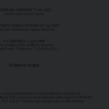
OPPA DEI CAMPIONI” 3° ed. 2021
Trofeo Italia Yatchs Yachts
NATO ZONALE D’ALTURA 27° ed. 2021
feo don Ferdinando Capece Minutolo
C.C. BARION S.C. asd 1894
la e Collare d’Oro al Merito Sportivo
ala Ponte - Polignano 7-10 Aprile 2021
Si torna in Acqua!
20, a causa della pandemia Covid, abbiamo il piacere di
Aprile 2021 si terrà la terza edizione della regata “COPPA DEI
ra 2021 e la 27^ edizione del Campionato Zonale d’Altura