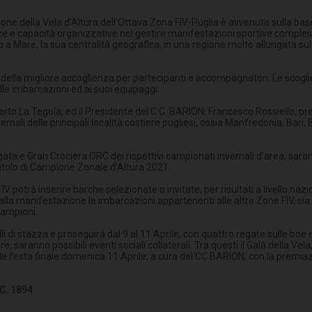
e della Vela d’Altura dell’Ottava Zona FIV-Puglia è avvenuta sulla base d
e e capacità organizzative nel gestire manifestazioni sportive complesse
are, la sua centralità geografica, in una regione molto allungata sull’Ad
a della migliore accoglienza per partecipanti e accompagnatori. Le scogl
lle imbarcazioni ed ai suoi equipaggi.
Alberto La Tegola, ed il Presidente del C.C. BARION, Francesco Rossiello
rnali delle principali località costiere pugliesi, ossia Manfredonia, Bari, B
ata e Gran Crociera ORC dei rispettivi campionati invernali d’area, saran
titolo di Campione Zonale d’Altura 2021.
a FIV potrà inserire barche selezionate o invitate, per risultati a livello 
la manifestazione le imbarcazioni appartenenti alle altre Zone FIV, sia p
Campioni.
lli di stazza e proseguirà dal 9 al 11 Aprile, con quattro regate sulle boe
saranno possibili eventi sociali collaterali. Tra questi il Galà della Vela
nde festa finale domenica 11 Aprile, a cura del CC BARION, con la premiazi
.C. 1894
ssiello