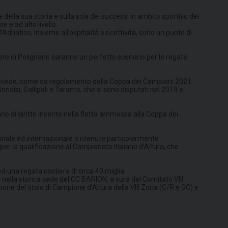
ella sua storia e sulla scia dei successi in ambito sportivo dei
 e ad alto livello.
riatico, insieme all’ospitalità e ricettività, sono un punto di
iere di Polignano saranno un perfetto scenario per le regate
, prevede, come da regolamento della Coppa dei Campioni 2021,
rindisi, Gallipoli e Taranto, che si sono disputati nel 2019 e
no di diritto inserite nella flotta ammessa alla Coppa dei
nazionale ed internazionale o ritenute particolarmente
er la qualificazione al Campionato Italiano d’Altura, che
 ed una regata costiera di circa 40 miglia.
, nella storica sede del CC BARION, a cura del Comitato VIII
one del titolo di Campione d’Altura della VIII Zona (C/R e GC) e