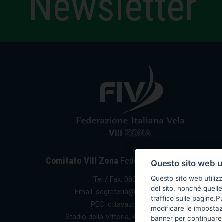
Newsletter
Comitato VIII Zona
Federazione Italiana Vela
Questo sito web ut
Questo sito web utilizz
Tel / Fax: 080 5351067
del sito, nonché quelle
Email: segreteria@ottavazona.org
traffico sulle pagine.
PEC: ottavazona@pec.it
modificare le imposta
Stadio della Vittoria, 4 Bari (BA) - 70123
banner per continuare 