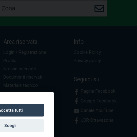
Area riservata
Info
Login / Registrazione
Cookie Policy
Profilo
Privacy policy
Notizie riservate
Documenti riservati
Seguici su
Materiale tecnico
Pagina Facebook
Gruppo Facebook
Canale YouTube
ccetta tutti
UDR Ottavazona
Scegli