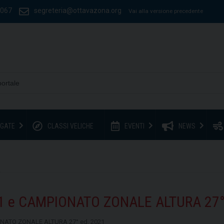
1067
segreteria@ottavazona.org
Vai alla versione precedente
GATE
CLASSI VELICHE
EVENTI
NEWS
21 e CAMPIONATO ZONALE ALTURA 27°
ONATO ZONALE ALTURA 27° ed. 2021