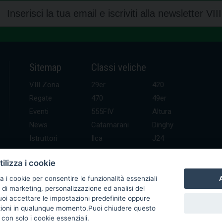
Sitemap
Classi veliche
VIII Zona
29er
420
Regate
470
49er
Eventi
555FIV
Altura
News
Catamarani
Dinghy
Istruttori
Ilca
J24
UDR
Kitefoil
Mini altura
ilizza i cookie
Contatti
Open Skiff
Optimist
Platu 25
SB 20
A
a i cookie per consentire le funzionalità essenziali
 di marketing, personalizzazione ed analisi del
Waszp
Windsurf
Puoi accettare le impostazioni predefinite oppure
zioni in qualunque momento.Puoi chiudere questo
con solo i cookie essenziali.