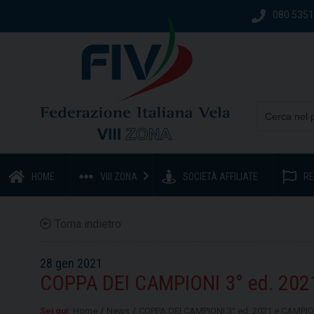
080 535
HOME
VIII ZONA
SOCIETÀ AFFILIATE
RE
Torna indietro
28 gen 2021
COPPA DEI CAMPIONI 3° ed. 20
Sei qui:
Home
/
News
/
COPPA DEI CAMPIONI 3° ed. 2021 e CAMPI