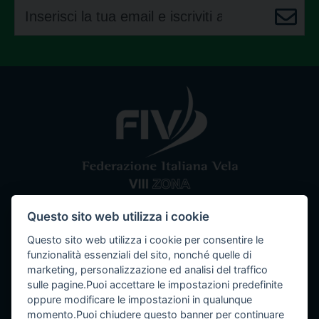
Questo sito web utilizza i cookie
Comitato VIII Zona
Federazione Italiana Vela
Questo sito web utilizza i cookie per consentire le
Tel / Fax: 080 5351067
Email: segreteria@ottavazona.org
PEC:
funzionalità essenziali del sito, nonché quelle di
ottavazona@pec.it
Stadio della Vittoria, 4 Bari (BA) - 70123
marketing, personalizzazione ed analisi del traffico
C.F. 95003780103
sulle pagine.Puoi accettare le impostazioni predefinite
oppure modificare le impostazioni in qualunque
momento.Puoi chiudere questo banner per continuare