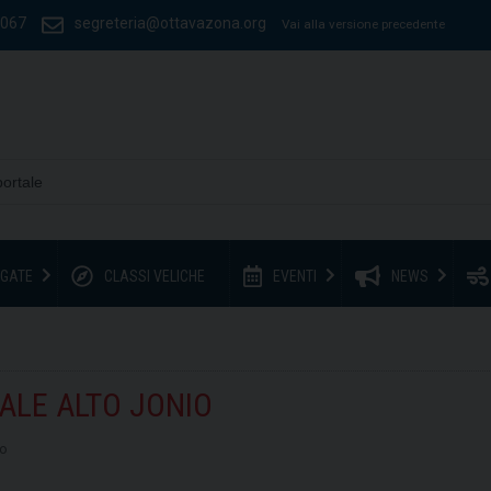
1067
segreteria@ottavazona.org
Vai alla versione precedente
GATE
CLASSI VELICHE
EVENTI
NEWS
ALE ALTO JONIO
io