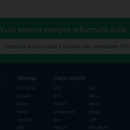
Vuoi essere sempre informato sulle n
Sitemap
Classi veliche
VIII Zona
29er
420
Regate
470
49er
Eventi
555FIV
Altura
News
Catamarani
Dinghy
Istruttori
Ilca
J24
UDR
Kitefoil
Mini altura