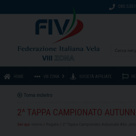
080 535
HOME
VIII ZONA
SOCIETÀ AFFILIATE
RE
Torna indietro
2^ TAPPA CAMPIONATO AUTUNN
Sei qui:
Home
/
Regate
/
2^ Tappa Campionato Autunnale Alto Jon