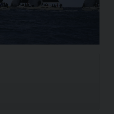
Ilca
420
SCOPRI
SCOPRI