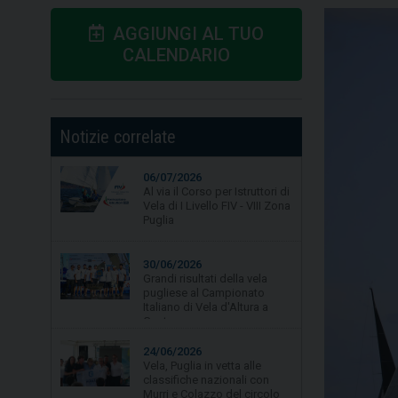
AGGIUNGI AL TUO
CALENDARIO
Notizie correlate
30/06/2026
Grandi risultati della vela
pugliese al Campionato
Italiano di Vela d'Altura a
Gaeta.
24/06/2026
Vela, Puglia in vetta alle
classifiche nazionali con
Murri e Colazzo del circolo
La Lampara Asd
19/06/2026
Vela, quarta tappa per
Campionato Zonale Optimist
divisione b, primo posto per