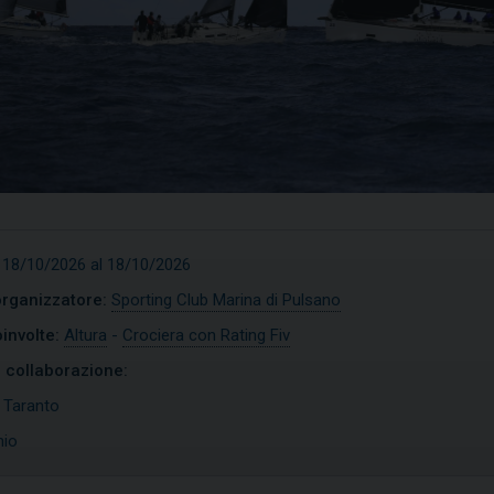
 18/10/2026 al 18/10/2026
organizzatore:
Sporting Club Marina di Pulsano
involte:
Altura
-
Crociera con Rating Fiv
n collaborazione:
imist
Open Skiff
:
Taranto
nio
COPRI
SCOPRI